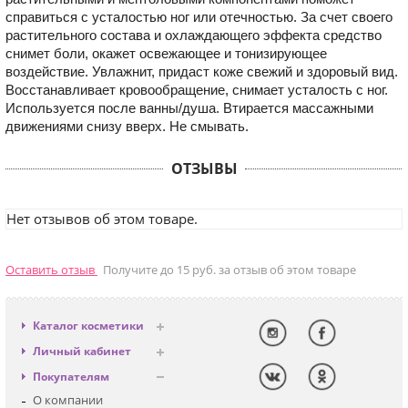
справиться с усталостью ног или отечностью. За счет своего
растительного состава и охлаждающего эффекта средство
снимет боли, окажет освежающее и тонизирующее
воздействие. Увлажнит, придаст коже свежий и здоровый вид.
Восстанавливает кровообращение, снимает усталость с ног.
Используется после ванны/душа. Втирается массажными
движениями снизу вверх. Не смывать.
ОТЗЫВЫ
Нет отзывов об этом товаре.
Оставить отзыв
Получите до 15 руб. за отзыв об этом товаре
Каталог косметики
Антивозрастная
Личный кабинет
Декоративная
Вход
Покупателям
Солнцезащитная
Регистрация
О компании