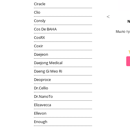
Ciracle
Clio
DEOPROCE
LEBELAGE
Consly
ALOE SOOTHING GEL 95%
MOISTURIZING HAND CREAM
N
Cos De BAHA
Гель алое 95%
Крем для рук
Мыло ту
CosRX
Coxir
Daejeon
СМОТРЕТЬ
СМОТРЕТЬ
Daejong Medical
Daeng Gi Meo Ri
Deoproce
Dr.Cellio
Dr.NanoTo
Elizavecca
Ellevon
Enough