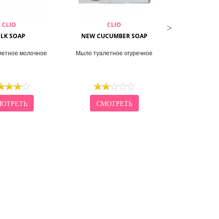
CLIO
CLIO
THE
ILK SOAP
NEW CUCUMBER SOAP
FRESH BAMBOO
9
летное молочное
Мыло туалетное огуречное
Гель для тел
бам
ОТРЕТЬ
СМОТРЕТЬ
СМО