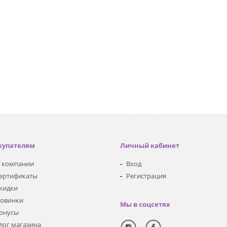
купателям
Личный кабинет
 компании
Вход
ертификаты
Регистрация
кидки
овинки
Мы в соцсетях
онусы
лог магазина