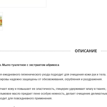
ОПИСАНИЕ
p. Мыло туалетное с экстрактом абрикоса
я ежедневного гигиенического ухода подходит для очищения кожи рук и тел
окровы надежно защищены от обезвоживания, огрубления и раздражения.
гчает кожу и повышает ее эластичность, глицерин удерживает влагу в тканя
льмовое масло придает пене особую нежность, делает очищение деликатны
ходит для повседневного применения.