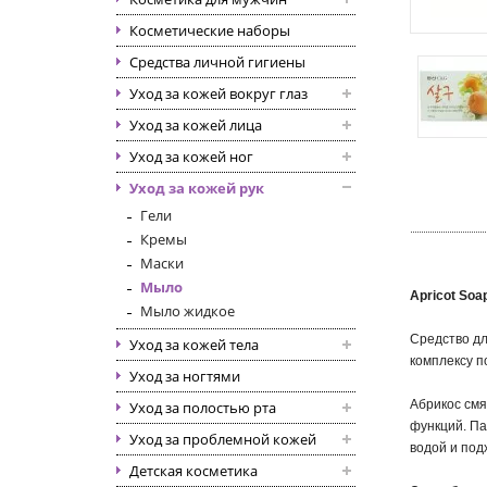
Косметические наборы
Средства личной гигиены
Уход за кожей вокруг глаз
Уход за кожей лица
Уход за кожей ног
Уход за кожей рук
Гели
Кремы
Маски
Мыло
Apricot Soa
Мыло жидкое
Средство дл
Уход за кожей тела
комплексу п
Уход за ногтями
Абрикос смя
Уход за полостью рта
функций. Па
Уход за проблемной кожей
водой и под
Детская косметика