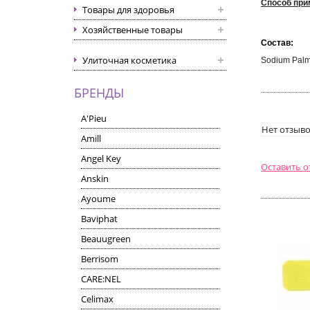
Способ при
Товары для здоровья
Хозяйственные товары
Вес:
Состав:
100
г
Улиточная косметика
Sodium Palma
БРЕНДЫ
A'Pieu
Нет отзыво
Amill
Angel Key
Оставить 
Anskin
Ayoume
Baviphat
Beauugreen
Berrisom
CARE:NEL
Celimax