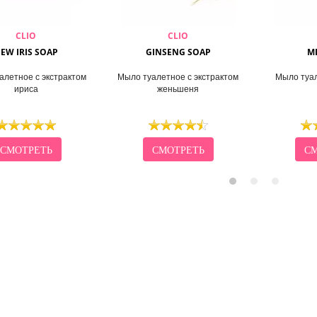
CLIO
CLIO
EW IRIS SOAP
GINSENG SOAP
M
алетное с экстрактом
Мыло туалетное с экстрактом
Мыло туа
ириса
женьшеня
СМОТРЕТЬ
СМОТРЕТЬ
СМ