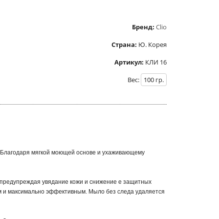
Бренд:
Clio
Страна:
Ю. Корея
Артикул:
КЛИ 16
Вес:
100
гр.
а. Благодаря мягкой моющей основе и ухаживающему
х, предупреждая увядание кожи и снижение е защитных
м и максимально эффективным. Мыло без следа удаляется