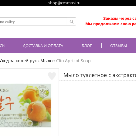
shop@cosmasi.ru
Заказы через с
Мы продолжаем свою ра
СЫ
ДОСТАВКА И ОПЛАТА
БЛОГ
ОТЗЫВЫ
Уход за кожей рук
Мыло
Clio Apricot Soap
»
»
Мыло туалетное с экстракто