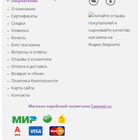
Вход
Покупателям
Солнцезащитная
Регистрация
О компании
Для лица
Сертификаты
Для глаз
Скидки
Для тела
Новинки
Для волос
Бонусы
Наборы
Блог магазина
Мужская
Вопросы и ответы
Детская
Отзывы о косметике
Аксессуары
Оплата и доставка
Возврат и обмен
Политика безопасности
Карта сайта
Контакты
Магазин корейской косметики
Cosmasi.ru