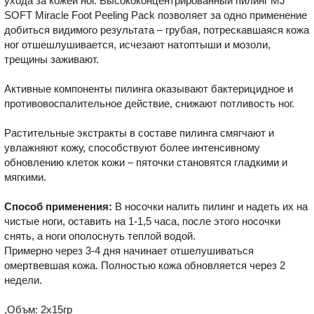
ухода за кожей ног. Высококонцентрированный пилинг MJ
SOFT Miracle Foot Peeling Pack позволяет за одно применение
добиться видимого результата – грубая, потрескавшаяся кожа
ног отшешлушивается, исчезают натоптыши и мозоли,
трещины заживают.
Активные компоненты пилинга оказывают бактерицидное и
противовоспалительное действие, снижают потливость ног.
Растительные экстракты в составе пилинга смягчают и
увлажняют кожу, способствуют более интенсивному
обновлению клеток кожи – пяточки становятся гладкими и
мягкими.
Способ применения:
В носочки налить пилинг и надеть их на
чистые ноги, оставить на 1-1,5 часа, после этого носочки
снять, а ноги ополоснуть теплой водой.
Примерно через 3-4 дня начинает отшелушиваться
омертвевшая кожа. Полностью кожа обновляется через 2
недели.
,Объм: 2х15гр