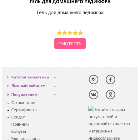
ГЕЛЬ ДЛЯ ДОМАШНЕГО ПЕДИКЮРА
Гель для домашнего педикюра
СМОТРЕТЬ
Каталог косметики
Антивозрастная
Личный кабинет
Декоративная
Вход
Покупателям
Солнцезащитная
Регистрация
О компании
Для лица
Сертификаты
Для глаз
Скидки
Для тела
Новинки
Для волос
Бонусы
Наборы
Блог магазина