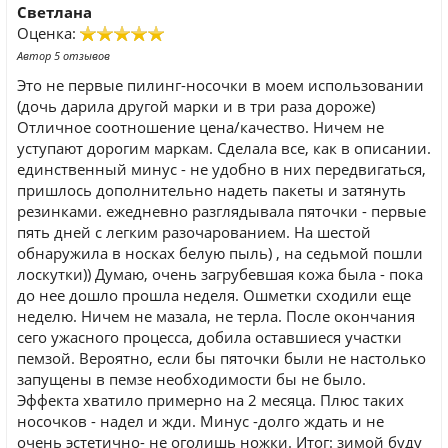
Светлана
Оценка:
Автор 5 отзывов
Это не первые пилинг-носочки в моем использовании
(дочь дарила другой марки и в три раза дороже)
Отличное соотношение цена/качество. Ничем не
уступают дорогим маркам. Сделала все, как в описании.
единственный минус - не удобно в них передвигаться,
пришлось дополнительно надеть пакеты и затянуть
резинками. ежедневно разглядывала пяточки - первые
пять дней с легким разочарованием. На шестой
обнаружила в носках белую пыль) , на седьмой пошли
лоскутки)) Думаю, очень загрубевшая кожа была - пока
до нее дошло прошла неделя. Ошметки сходили еще
неделю. Ничем не мазала, не терла. После окончания
сего ужасного процесса, добила оставшиеся участки
пемзой. Вероятно, если бы пяточки были не настолько
запущены в пемзе необходимости бы не было.
Эффекта хватило примерно на 2 месяца. Плюс таких
носочков - надел и жди. Минус -долго ждать и не
очень эстетично- не оголишь ножки. Итог: зимой буду