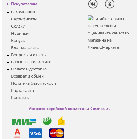
Декоративная
Вход
Покупателям
Солнцезащитная
Регистрация
О компании
Для лица
Сертификаты
Для глаз
Скидки
Для тела
Новинки
Для волос
Бонусы
Наборы
Блог магазина
Мужская
Вопросы и ответы
Детская
Отзывы о косметике
Аксессуары
Оплата и доставка
Возврат и обмен
Политика безопасности
Карта сайта
Контакты
Магазин корейской косметики
Cosmasi.ru