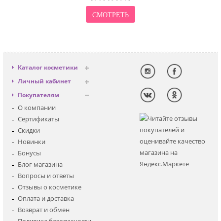
СМОТРЕТЬ
Каталог косметики
Антивозрастная
Личный кабинет
Декоративная
Вход
Покупателям
Солнцезащитная
Регистрация
О компании
Для лица
Сертификаты
Для глаз
Скидки
Для тела
Новинки
Для волос
Бонусы
Наборы
Блог магазина
Мужская
Вопросы и ответы
Детская
Отзывы о косметике
Аксессуары
Оплата и доставка
Возврат и обмен