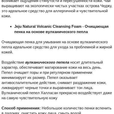
возникает ощущения стянутости и пересушенности кожи. Чай
выращивают на экологически чистых участках острова Чеджу,
это идеальное средство для аллергичной и чувствительной
кожи.
Jeju Natural Volcanic Cleansing Foam - Очищающая
пенка на основе вулканического пепла
Очищающая пенка для умывания на основе вулканического
пепла идеальное средство для ухода за проблемной и жирной
кожей.
Воздействие
вулканического пепела
носит длительный
характер, обеспечивает матирование кожи на весь день.
Пепел очищает поры и при регулярном применении
минимизирует их размер. Пепел оказывает
антивоспалительное действие, снимает раздражение кожи,
ликвидирует черные точки и выравнивает тон лица.
Вулканический пепел Халласан прекрасно воздействует даже
на самую чувствительную кожу
Способ применения:
Небольшое количество пенки вспенить
в ладонях, очистить кожу лица, смыть водой.