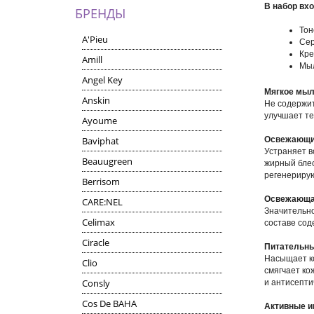
В набор вхо
БРЕНДЫ
Тон
A'Pieu
Сер
Кре
Amill
Мыл
Angel Key
Мягкое мыл
Anskin
Не содержит
улучшает те
Ayoume
Baviphat
Освежающий
Устраняет в
Beauugreen
жирный блес
регенерирую
Berrisom
Освежающая
CARE:NEL
Значительно
Celimax
составе сод
Ciracle
Питательный
Насыщает ко
Clio
смягчает ко
Consly
и антисепти
Cos De BAHA
Активные и