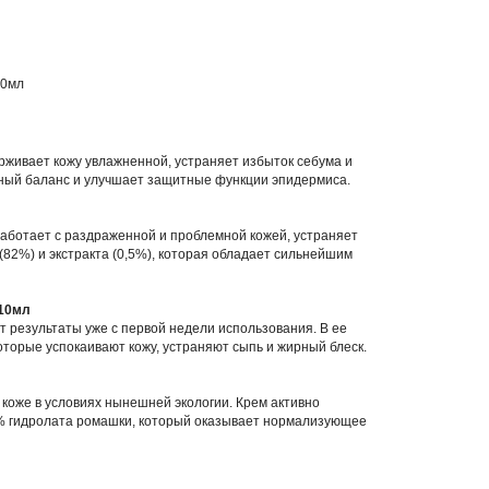
20мл
рживает кожу увлажненной, устраняет избыток себума и
дный баланс и улучшает защитные функции эпидермиса.
работает с раздраженной и проблемной кожей, устраняет
(82%) и экстракта (0,5%), которая обладает сильнейшим
 10мл
 результаты уже с первой недели использования. В ее
торые успокаивают кожу, устраняют сыпь и жирный блеск.
коже в условиях нынешней экологии. Крем активно
63% гидролата ромашки, который оказывает нормализующее