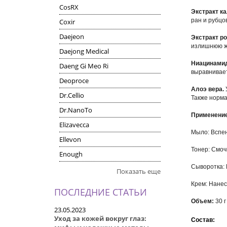
CosRX
Экстракт к
ран и рубцо
Coxir
Daejeon
Экстракт р
излишнюю жи
Daejong Medical
Ниацинами
Daeng Gi Meo Ri
выравнивает
Deoproce
Алоэ вера.
Dr.Cellio
Также норма
Dr.NanoTo
Применение
Elizavecca
Мыло: Вспен
Ellevon
Тонер: Смоч
Enough
Сыворотка: 
Показать еще
Крем: Нанес
ПОСЛЕДНИЕ СТАТЬИ
Объем:
30 г
23.05.2023
Уход за кожей вокруг глаз:
Состав: