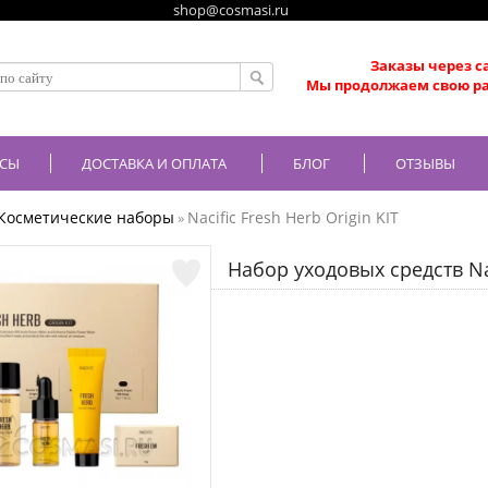
shop@cosmasi.ru
Заказы через с
Мы продолжаем свою ра
СЫ
ДОСТАВКА И ОПЛАТА
БЛОГ
ОТЗЫВЫ
Косметические наборы
Nacific Fresh Herb Origin KIT
»
Набор уходовых средств Naci