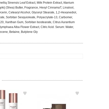
ią Sinensis Leaf Extract, Milk Protein Extract, łitanium
rki| (Shea) Butter, Fragrance, Hexyl CinnamaT, Linalool,
cerin, Cetearyl Alcohol, Glyceryl Stearate, 1,2-Hexanediol,
ate, Sorbitan Sesquioleate, Polyacrylate-13, Carbomer,
20, Xanthan Gum, Sorbitan Isostearate, Citrus Aurantium
ymphaea Alba Flower Extract, Citric Acid. Serum: Water,
cene, Betaine, Butylene Gly