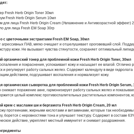
дят:
ер Fresh Herb Origin Toner 30мл
ум Fresh Herb Origin Serum 10мл
м для лица Fresh Herb Origin Cream (Увлажнение и Антивозрастной эффект) 
о для лица Fresh EM Soap 30гр
о с цветочными экстрактами Fresh EM Soap, 30мл
 агрессивных ПАВ, мягко очищает и отшелушивает ороговевший слой. Подде
кстуру кожи. Не вызывает чувства стянутости, сохраняет оптимальный липи
 органический тонер для проблемной кожи Fresh Herb Origin Toner, 30мл
оспаления и покраснения, успокаивает кожу и насыщает ее влагой. Отлично 
к и регулирует работу сальных желез. Содержит календулу в виде гидролата 
щим действием, подсушивает воспаления и нормализует кожу.
 органическая сыворотка для проблемной кожи Fresh Herb Origin Serum,
 снижает поражение акне, гармонизирует работу сальных желез и показывает
ержится целый комплекс противоспалительных растительных компонентов, ко
 крем с маслами ши и бергамота Fresh Herb Origin Cream, 20 мл
жу протеинами, жирными кислотами и витаминами, которые так необходимы 
жу, борется с неровностями тона и улучшает текстуру. Содержит в составе 
ческое действие, укрепляет местный иммунитет и снимает раздражения.
нгредиенты