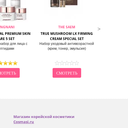
UNGNANI
THE SAEM
THE
IAL PREMIUM SKIN
TRUE MUSHROOM LX FIRMING
URBAN ECO H
RE 5 SET
CREAM SPECIAL SET
CARE
абор для лица с
Набор уходовый антивозрастной
Набор уходовы
ептидами
(крем, тонер, эмульсия)
л
ОТРЕТЬ
СМОТРЕТЬ
СМО
Магазин корейской косметики
Cosmasi.ru