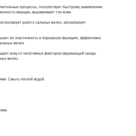
алительные процессы, способствует быстрому заживлению
женность морщин, выравнивает тон кожи.
онтролирует работу сальных желез, абсорбирует
чшает ее эластичность и барьерную функцию, эффективно
сальных желез.
ищает кожу от негативных факторов окружающей среды.
ьных желез.
ями. Смыть теплой водой.
иями.