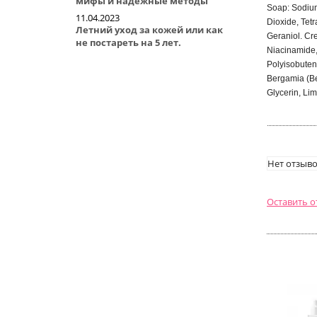
мифы и надежные методы
Soap: Sodium
11.04.2023
Dioxide, Tet
Летний уход за кожей или как
Geraniol. Cre
не постареть на 5 лет.
Niacinamide,
Polyisobuten
Bergamia (Be
Glycerin, Li
Нет отзыво
Оставить 