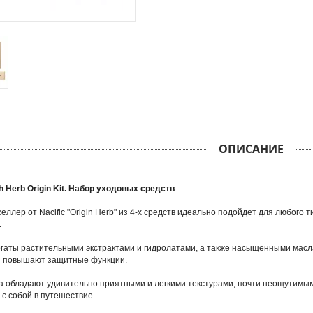
ОПИСАНИЕ
sh Herb Origin Kit. Набор уходовых средств
еллер от Nacific "Origin Herb" из 4-х средств идеально подойдет для любого т
.
гаты растительными экстрактами и гидролатами, а также насыщенными масла
и повышают защитные функции.
а обладают удивительно приятными и легкими текстурами, почти неощутим
 с собой в путешествие.