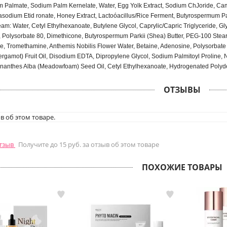
 Palmate, Sodium Palm Kernelate, Water, Egg Yolk Extract, Sodium ChJoride, Camell
rasodium Etid ronate, Honey Extract, Lactoóacillus/Rice Ferment, Butyrospermum Pą
am: Water, Cetyl Ethylhexanoate, Butylene Glycol, Caprylic/Capric Triglyceride, Gly
 Polysorbate 80, Dimethicone, Butyrospermum Parkii (Shea) Butter, PEG-100 Stear
e, Tromethamine, Anthemis Nobilis Flower Water, Betaine, Adenosine, Polysorbate 
rgamot) Fruit Oil, Disodium EDTA, Dipropylene Glycol, Sodium Palmitoyl Proline, N
mnanthes Alba (Meadowfoam) Seed Oil, Cetyl Ethylhexanoate, Hydrogenated Polyde
ОТЗЫВЫ
в об этом товаре.
отзыв
Получите до 15 руб. за отзыв об этом товаре
ПОХОЖИЕ ТОВАРЫ