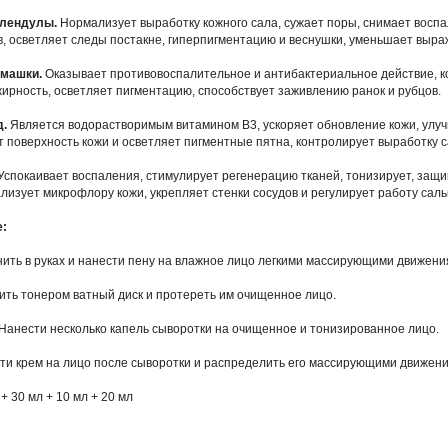
алендулы.
Нормализует выработку кожного сала, сужает поры, снимает восп
в, осветляет следы постакне, гиперпигментацию и веснушки, уменьшает выра
омашки.
Оказывает противовоспалительное и антибактериальное действие, к
рность, осветляет пигментацию, способствует заживлению ранок и рубцов.
д.
Является водорастворимым витамином В3, ускоряет обновление кожи, улу
 поверхность кожи и осветляет пигментные пятна, контролирует выработку 
Успокаивает воспаления, стимулирует регенерацию тканей, тонизирует, защ
лизует микрофлору кожи, укрепляет стенки сосудов и регулирует работу сал
:
ить в руках и нанести пену на влажное лицо легкими массирующими движени
ить тонером ватный диск и протереть им очищенное лицо.
Нанести несколько капель сыворотки на очищенное и тонизированное лицо.
ти крем на лицо после сыворотки и распределить его массирующими движен
 + 30 мл + 10 мл + 20 мл