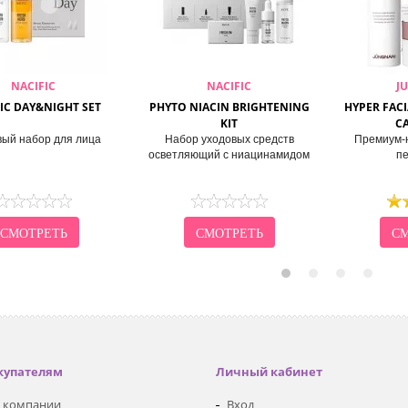
NACIFIC
NACIFIC
J
IC DAY&NIGHT SET
PHYTO NIACIN BRIGHTENING
HYPER FAC
KIT
CA
вый набор для лица
Набор уходовых средств
Премиум-н
осветляющий с ниацинамидом
п
СМОТРЕТЬ
СМОТРЕТЬ
СМ
купателям
Личный кабинет
 компании
Вход