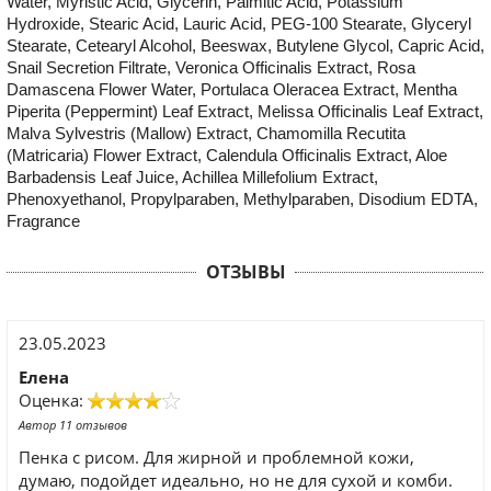
Water, Myristic Acid, Glycerin, Palmitic Acid, Potassium
Hydroxide, Stearic Acid, Lauric Acid, PEG-100 Stearate, Glyceryl
Stearate, Cetearyl Alcohol, Beeswax, Butylene Glycol, Capric Acid,
Snail Secretion Filtrate, Veronica Officinalis Extract, Rosa
Damascena Flower Water, Portulaca Oleracea Extract, Mentha
Piperita (Peppermint) Leaf Extract, Melissa Officinalis Leaf Extract,
Malva Sylvestris (Mallow) Extract, Chamomilla Recutita
(Matricaria) Flower Extract, Calendula Officinalis Extract, Aloe
Barbadensis Leaf Juice, Achillea Millefolium Extract,
Phenoxyethanol, Propylparaben, Methylparaben, Disodium EDTA,
Fragrance
ОТЗЫВЫ
23.05.2023
Елена
Оценка:
Автор 11 отзывов
Пенка с рисом. Для жирной и проблемной кожи,
думаю, подойдет идеально, но не для сухой и комби.