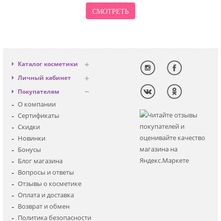
СМОТРЕТЬ
Каталог косметики
Антивозрастная
Личный кабинет
Декоративная
Вход
Покупателям
Солнцезащитная
Регистрация
О компании
Для лица
Сертификаты
Для глаз
Скидки
Для тела
Новинки
Для волос
Бонусы
Наборы
Блог магазина
Мужская
Вопросы и ответы
Детская
Отзывы о косметике
Аксессуары
Оплата и доставка
Возврат и обмен
Политика безопасности