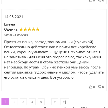
0
0
14.05.2021
Елена
Оценка:
Автор 18 отзывов
Приятная пенка, расход экономичный (с улиткой).
Относительно действия: как и почти все корейские
пенки, хорошо умывают. Ощущения "скрипа" от неё я
не заметила - для меня это скорее плюс, так как у меня
нет необходимости в столь жестком очищении,
например, по утрам. Обычно пенкой умываюсь после
снятия макияжа гидрофильным маслом, чтобы удалить
его остатки с лица и шеи. Все устроило.
0
0
....
1
2
3
4
5
>
>|