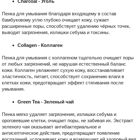
Charcoal - Уголь
Пенка для умывания благодаря входящему в состав
бамбуковому углю глубоко очищает кожу, сужает
расширенные поры, способствует удалению чёрных точек,
выводит загрязнения, излишки себума и токсины.
Collagen - Коллаген
Пенка для умывания с коллагеном тщательно очищает поры
от любых загрязнений, не нарушая естественный баланс
кожи. Коллаген увлажняет сухую кожу, восстанавливает
эластичность, питает, способствует сохранению влаги в
клетках кожи, предотвращает эффект стягивания после
умывания.
Green Tea - Зеленый чай
Пенка мягко удаляет загрязнения, излишки себума и
ороговевшие клетки, очищает поры, не забивая их. Экстракт
зеленого чая оказывает антибактериальное и
антисептическое действия, предотвращает появление
воспалений, успокаивает кожу и возвращает ей здоровый вид.