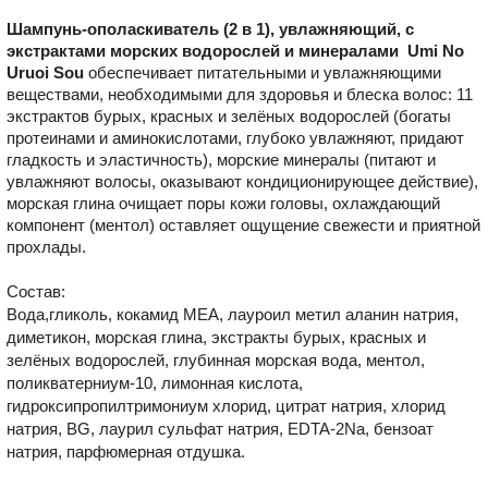
Шампунь-ополаскиватель (2 в 1), увлажняющий, с
экстрактами морских водорослей и минералами Umi No
Uruoi Sou
обеспечивает питательными и увлажняющими
веществами, необходимыми для здоровья и блеска волос: 11
экстрактов бурых, красных и зелёных водорослей (богаты
протеинами и аминокислотами, глубоко увлажняют, придают
гладкость и эластичность), морские минералы (питают и
увлажняют волосы, оказывают кондиционирующее действие),
морская глина очищает поры кожи головы, охлаждающий
компонент (ментол) оставляет ощущение свежести и приятной
прохлады.
Состав:
Вода,гликоль, кокамид МЕА, лауроил метил аланин натрия,
диметикон, морская глина, экстракты бурых, красных и
зелёных водорослей, глубинная морская вода, ментол,
поликватерниум-10, лимонная кислота,
гидроксипропилтримониум хлорид, цитрат натрия, хлорид
натрия, BG, лаурил сульфат натрия, EDTA-2Na, бензоат
натрия, парфюмерная отдушка.