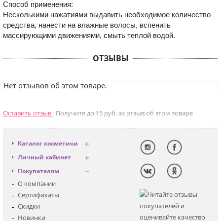
Способ применения:
Несколькими нажатиями выдавить необходимое количество
средства, нанести на влажные волосы, вспенить
массирующими движениями, смыть теплой водой.
ОТЗЫВЫ
Нет отзывов об этом товаре.
Оставить отзыв
Получите до 15 руб. за отзыв об этом товаре
Каталог косметики
Антивозрастная
Личный кабинет
Декоративная
Вход
Покупателям
Солнцезащитная
Регистрация
О компании
Для лица
Сертификаты
Для глаз
Скидки
Для тела
Новинки