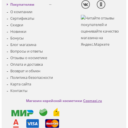
Декоративная
Вход
Покупателям
Солнцезащитная
Регистрация
О компании
Для лица
Сертификаты
Для глаз
Скидки
Для тела
Новинки
Для волос
Бонусы
Наборы
Блог магазина
Мужская
Вопросы и ответы
Детская
Отзывы о косметике
Аксессуары
Оплата и доставка
Возврат и обмен
Политика безопасности
Карта сайта
Контакты
Магазин корейской косметики
Cosmasi.ru