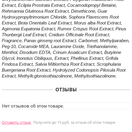
Extract, Eclipta Prostrata Extract, Cocamodopropyl Betaine,
Rehmannia Glutinosa Root Extract, Dimethicone, Guar
Hydroxypropyltrimonium Chloride, Sophora Flavescens Root
Extract, Biota Onentalis Leaf Extract, Morus alba Root Extract,
Agimonia Eupatonia Extract, Rumex Crispus Root Extract, Pinus
Thunbergii Leaf Extract, Cnidium Officinale Root Extract,
Fragrance, Panax ginseng root Extract, Carbomet, Methylparaben,
Peg-10, Cocamide MEA, Lauramine Oxide, Triethanolamine,
Menthol, Disodium EDTA, Crinum Asiaticum Extract, Butylene
Glycol, Inonotus Obiliquus, Extract, Phellinus Extract, Grifola
Frndosa Extract, Salvia Miltiorrhiza Root Extract, Scrophularia
Buergeriana Root Extract, Hydrolyzed Codonopsis Pilosula Root
Extract, Methyllcgloroisothiazolinone, Methylisothiazolinone.
ОТЗЫВЫ
Нет отзывов об этом товаре.
Оставить отзыв
Получите до 15 руб. за отзыв об этом товаре