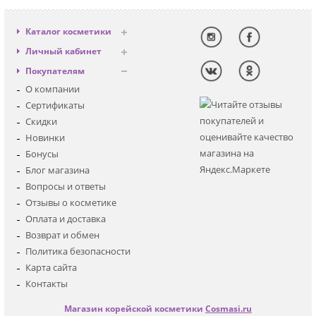
Каталог косметики
Антивозрастная
Личный кабинет
Декоративная
Вход
Покупателям
Солнцезащитная
Регистрация
О компании
Для лица
Сертификаты
Для глаз
Скидки
Для тела
Новинки
Для волос
Бонусы
Наборы
Блог магазина
Мужская
Вопросы и ответы
Детская
Отзывы о косметике
Аксессуары
Оплата и доставка
Возврат и обмен
Политика безопасности
Карта сайта
Контакты
Магазин корейской косметики
Cosmasi.ru