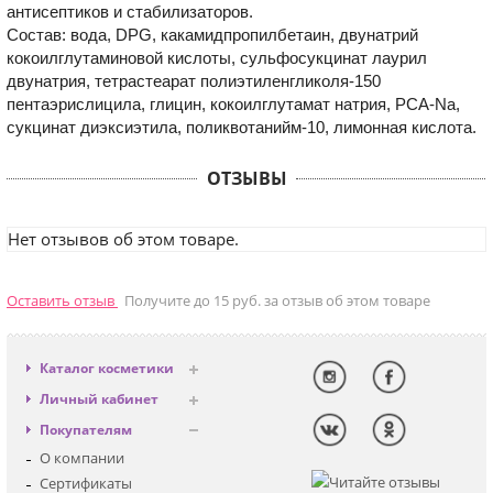
антисептиков и стабилизаторов.
Состав: вода, DPG, какамидпропилбетаин, двунатрий
кокоилглутаминовой кислоты, сульфосукцинат лаурил
двунатрия, тетрастеарат полиэтиленгликоля-150
пентаэрислицила, глицин, кокоилглутамат натрия, РСА-Na,
сукцинат диэксиэтила, поликвотанийм-10, лимонная кислота.
ОТЗЫВЫ
Нет отзывов об этом товаре.
Оставить отзыв
Получите до 15 руб. за отзыв об этом товаре
Каталог косметики
Антивозрастная
Личный кабинет
Декоративная
Вход
Покупателям
Солнцезащитная
Регистрация
О компании
Для лица
Сертификаты