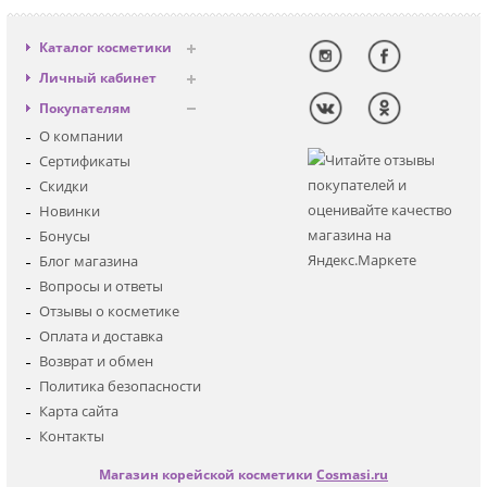
Каталог косметики
Антивозрастная
Личный кабинет
Декоративная
Вход
Покупателям
Солнцезащитная
Регистрация
О компании
Для лица
Сертификаты
Для глаз
Скидки
Для тела
Новинки
Для волос
Бонусы
Наборы
Блог магазина
Мужская
Вопросы и ответы
Детская
Отзывы о косметике
Аксессуары
Оплата и доставка
Возврат и обмен
Политика безопасности
Карта сайта
Контакты
Магазин корейской косметики
Cosmasi.ru