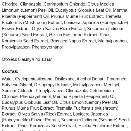
Chloride, Climbazole, Cetrimonium Chloride, Citrus Medica
Limonum (Lemon) Peel Oil, Eucalyptus Globulus Leaf Oil, Mentha
Piperita (Peppermint) Oil, Prunus Mume Fruit Extract, Tremella
Fuciformis (Mushroom) Extract, Lonicera Japonica (Honeysuckle)
Flower Extract, Oryza Sativa (Rice) Extract, Sesamum Indicum
(Sesame) Seed Extract, Hizikia Fusiforme Extract, Pinus
Koraiensis Seed Extract, Brassica Napus Extract, Methylparaben,
Propylparaben, Phenoxyethanol
Объем: 8 ампул по 10 мл
Состав:
Water, Cyclopentasiloxane, Disiloxane, Alcohol Denat., Fragrance,
Butylene Glycol, Diisopropyl Adipate, Methylparaben, Menthol,
Sodium Chloride, Propylparaben, Climbazole, Cetrimonium
Chloride, Phenoxyethanol, Mentha Piperita (Peppermint) Oil,
Eucalyptus Globulus Leaf Oil, Citrus Limon (Lemon) Peel Oil,
Prunus Mume Fruit Extract, Tremella Fuciformis (Mushroom)
Extract, Oryza Sativa (Rice) Extract, Lonicera Japonica
(Honeysuckle) Flower Extract, Sesamum Indicum (Sesame) Seed
Extract, Pinus Koraiensis Seed Extract, Hizikia Fusiforme Extract,