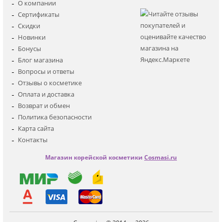
Регистрация
О компании
Для лица
Сертификаты
Для глаз
Скидки
Для тела
Новинки
Для волос
Бонусы
Наборы
Блог магазина
Мужская
Вопросы и ответы
Детская
Отзывы о косметике
Аксессуары
Оплата и доставка
Возврат и обмен
Политика безопасности
Карта сайта
Контакты
Магазин корейской косметики
Cosmasi.ru