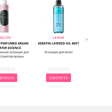
WELCOS
LA'DOR
MISE E
 PERFUMED ARGAN
KERATIN LAYERED OIL MIST
PERFECT BAS
ATER ESSENCE
нная эссенция для
Эссенция для волос
Эссенция
кстрактом арганы
восстана
ОТРЕТЬ
СМОТРЕТЬ
СМО