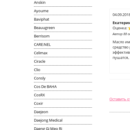
Anskin
Ayoume
04.09.201
Baviphat
Екатери
Beauugreen
Оценка:
Автор 88 
Berrisom
Масло им
CARE:NEL
средство 
эффективн
Celimax
пушатся,
Ciracle
Clio
Consly
Cos De BAHA
CosRX
Оставить 
Coxir
Daejeon
Daejong Medical
Daeng Gi Meo Ri