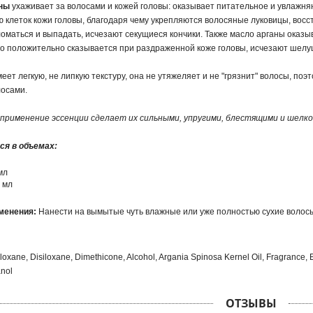
ны
ухаживает за волосами и кожей головы: оказывает питательное и увлажн
 клеток кожи головы, благодаря чему укрепляются волосяные луковицы, восс
оматься и выпадать, исчезают секущиеся кончики. Также масло арганы оказ
то положительно сказывается при раздраженной коже головы, исчезают шелу
еет легкую, не липкую текстуру, она не утяжеляет и не "грязнит" волосы, п
лосами.
 применение эссенции сделает их сильными, упругими, блестящими и шелк
я в объемах:
мл
 мл
менения:
Нанести на вымытые чуть влажные или уже полностью сухие волосы.
loxane, Disiloxane, Dimethicone, Alcohol, Argania Spinosa Kernel Oil, Fragrance, 
nol
ОТЗЫВЫ