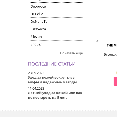
Deoproce
Dr.Cellio
Dr.NanoTo
Elizavecca
Ellevon
DAENG GI MEO RI
DAENG GI MEO RI
Enough
NIC PLUS REVITALIZING
KI GOLD PREMIUM MULTI
THE M
SCALP TONIC
ESSENCE
Показать еще
 для кожи головы и волос
Мультиэссенция для волос 5 в 1
Эссенци
восстанавливающий
ПОСЛЕДНИЕ СТАТЬИ
23.05.2023
Уход за кожей вокруг глаз:
СМОТРЕТЬ
СМОТРЕТЬ
мифы и надежные методы
11.04.2023
Летний уход за кожей или как
не постареть на 5 лет.