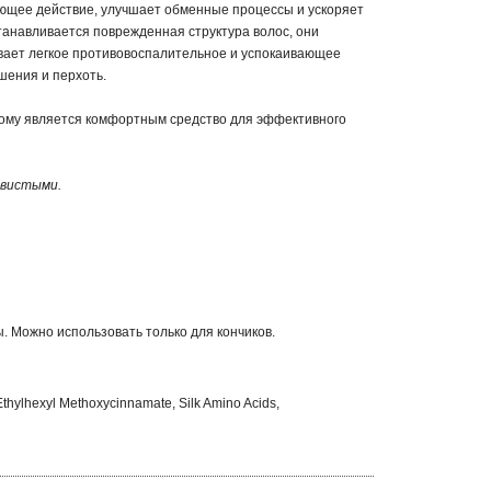
яющее действие, улучшает обменные процессы и ускоряет
танавливается поврежденная структура волос, они
ывает легкое противовоспалительное и успокаивающее
шения и перхоть.
оэтому является комфортным средство для эффективного
овистыми.
 Можно использовать только для кончиков.
Ethylhexyl Methoxycinnamate, Silk Amino Acids,