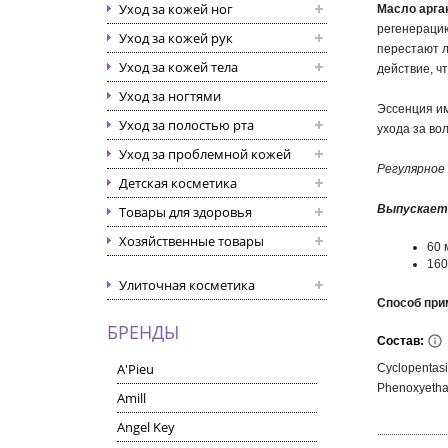
Уход за кожей ног
Масло арга
регенерацию
Уход за кожей рук
перестают л
Уход за кожей тела
действие, ч
Уход за ногтями
Эссенция им
Уход за полостью рта
ухода за во
Уход за проблемной кожей
Регулярное
Детская косметика
Выпускаетс
Товары для здоровья
Хозяйственные товары
60 
160
Улиточная косметика
Способ при
БРЕНДЫ
Состав:
A'Pieu
Cyclopentasi
Phenoxyetha
Amill
Angel Key