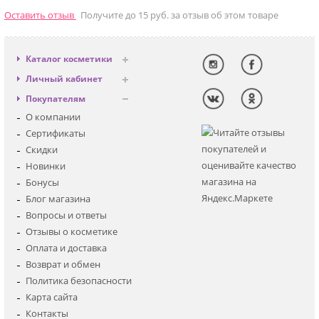
Оставить отзыв
Получите до 15 руб. за отзыв об этом товаре
Каталог косметики
Антивозрастная
Личный кабинет
Декоративная
Вход
Покупателям
Солнцезащитная
Регистрация
О компании
Для лица
Сертификаты
Для глаз
Скидки
Для тела
Новинки
Для волос
Бонусы
Наборы
Блог магазина
Мужская
Вопросы и ответы
Детская
Отзывы о косметике
Аксессуары
Оплата и доставка
Возврат и обмен
Политика безопасности
Карта сайта
Контакты