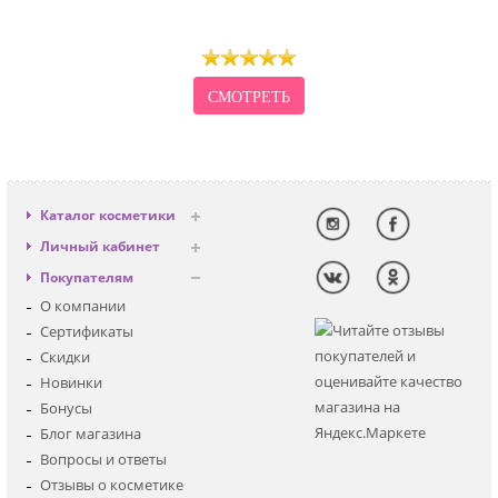
СМОТРЕТЬ
Каталог косметики
Антивозрастная
Личный кабинет
Декоративная
Вход
Покупателям
Солнцезащитная
Регистрация
О компании
Для лица
Сертификаты
Для глаз
Скидки
Для тела
Новинки
Для волос
Бонусы
Наборы
Блог магазина
Мужская
Вопросы и ответы
Детская
Отзывы о косметике