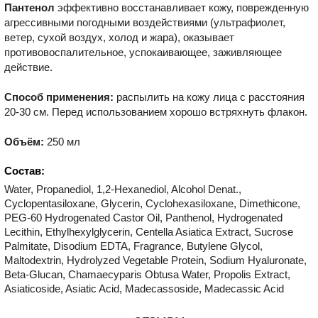
Пантенол
эффективно восстанавливает кожу, поврежденную
агрессивными погодными воздействиями (ультрафиолет,
ветер, сухой воздух, холод и жара), оказывает
противовоспалительное, успокаивающее, заживляющее
действие.
Способ применения:
распылить на кожу лица с расстояния
20-30 см. Перед использованием хорошо встряхнуть флакон.
Объём:
250 мл
Состав:
Water, Propanediol, 1,2-Hexanediol, Alcohol Denat.,
Cyclopentasiloxane, Glycerin, Cyclohexasiloxane, Dimethicone,
PEG-60 Hydrogenated Castor Oil, Panthenol, Hydrogenated
Lecithin, Ethylhexylglycerin, Centella Asiatica Extract, Sucrose
Palmitate, Disodium EDTA, Fragrance, Butylene Glycol,
Maltodextrin, Hydrolyzed Vegetable Protein, Sodium Hyaluronate,
Beta-Glucan, Chamaecyparis Obtusa Water, Propolis Extract,
Asiaticoside, Asiatic Acid, Madecassoside, Madecassic Acid