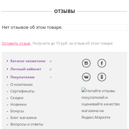
ОТЗЫВЫ
Нет отзывов об этом товаре.
Оставить отзыв
Получите до 15 руб. за отзыв об этом товаре
Каталог косметики
Антивозрастная
Личный кабинет
Декоративная
Вход
Покупателям
Солнцезащитная
Регистрация
О компании
Для лица
Сертификаты
Для глаз
Скидки
Для тела
Новинки
Для волос
Бонусы
Наборы
Блог магазина
Мужская
Вопросы и ответы
Детская