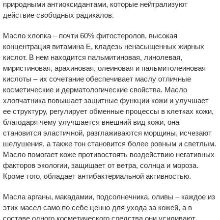
природными антиоксидантами, которые нейтрализуют
действие свободных радикалов.
Масло хлопка – почти 60% фитостеролов, высокая
концентрация витамина Е, кладезь ненасыщенных жирных
кислот. В нем находится пальмитиновая, линолевая,
миристиновая, арахиновая, олеиновая и пальмитолеиновая
кислоты – их сочетание обеспечивает маслу отличные
косметические и дерматологические свойства. Масло
хлопчатника повышает защитные функции кожи и улучшает
ее структуру, регулирует обменные процессы в клетках кожи,
благодаря чему улучшается внешний вид кожи, она
становится эластичной, разглаживаются морщины, исчезают
шелушения, а также тон становится более ровным и светлым.
Масло помогает коже противостоять воздействию негативных
факторов экологии, защищает от ветра, солнца и мороза.
Кроме того, обладает антибактериальной активностью.
Масла арганы, макадамии, подсолнечника, оливы – каждое из
этих масел само по себе ценно для ухода за кожей, а в
составе одного косметического средства они усиливают