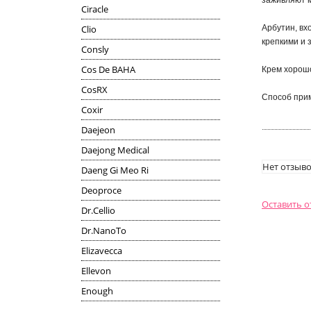
заживляют м
Ciracle
Clio
Арбутин, вх
крепкими и 
Consly
Cos De BAHA
Крем хорошо
CosRX
Способ прим
Coxir
Daejeon
Daejong Medical
Нет отзыво
Daeng Gi Meo Ri
Deoproce
Оставить 
Dr.Cellio
Dr.NanoTo
Elizavecca
Ellevon
Enough