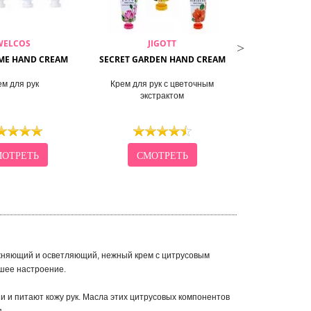
WELCOS
JIGOTT
THE
ME HAND CREAM
SECRET GARDEN HAND CREAM
PERFUMED HAN
м для рук
Крем для рук с цветочным
Крем для рук 
экстрактом
увлаж
ОТРЕТЬ
СМОТРЕТЬ
СМО
жняющий и осветляющий, н
ежный крем с цитрусовым
ошее настроение.
 и питают кожу рук. Масла этих цитрусовых компонентов