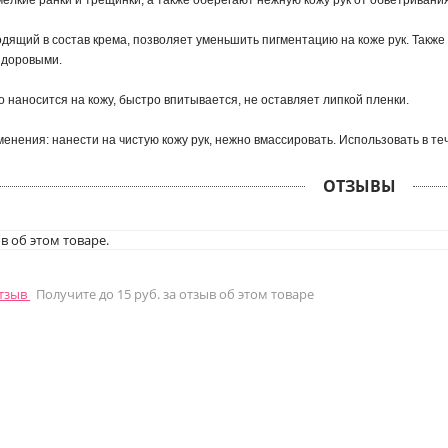
елкие ранки и трещинки, а также оберегают нежную кожу рук от обветривания
одящий в состав крема, позволяет уменьшить пигментацию на коже рук. Также
здоровыми.
 наносится на кожу, быстро впитывается, не оставляет липкой пленки.
енения: нанести на чистую кожу рук, нежно вмассировать. Использовать в те
ОТЗЫВЫ
в об этом товаре.
отзыв
Получите до 15 руб. за отзыв об этом товаре