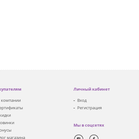
купателям
Личный кабинет
 компании
Вход
ертификаты
Регистрация
кидки
овинки
Мы в соцсетях
онусы
лог магазина