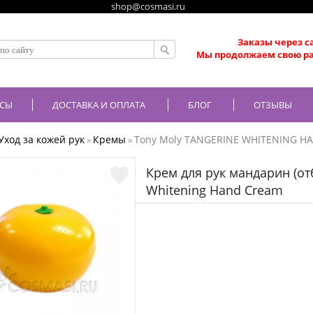
shop@cosmasi.ru
Заказы через с
Мы продолжаем свою ра
СЫ
ДОСТАВКА И ОПЛАТА
БЛОГ
ОТЗЫВЫ
Уход за кожей рук
Кремы
Tony Moly TANGERINE WHITENING H
»
»
Крем для рук мандарин (о
Whitening Hand Cream