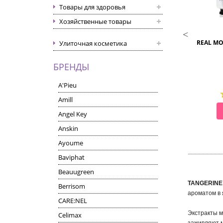
Товары для здоровья
Хозяйственные товары
ENOUGH
ENOUGH
OLLAGEN HAND CREAM
ENOUGH PURE ARTEMISIA HAND
REAL MO
Улиточная косметика
CREAM
Крем для рук
Крем для рук с экстрактом
БРЕНДЫ
полыни
A'Pieu
Amill
СМОТРЕТЬ
СМОТРЕТЬ
Angel Key
Anskin
Ayoume
Baviphat
Beauugreen
TANGERINE 
Berrisom
ароматом в 
CARE:NEL
Экстракты м
Celimax