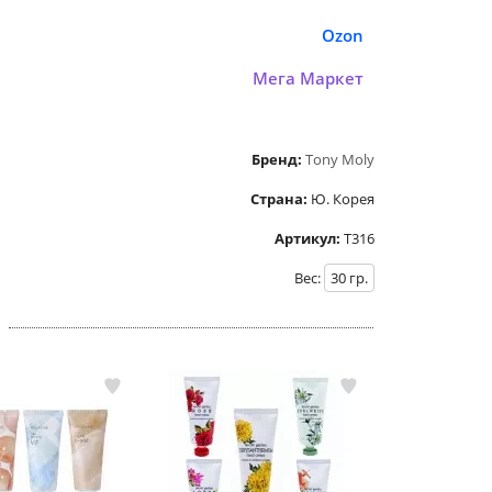
Ozon
Мега Маркет
Бренд:
Tony Moly
Страна:
Ю. Корея
Артикул:
Т316
Вес:
30
гр.