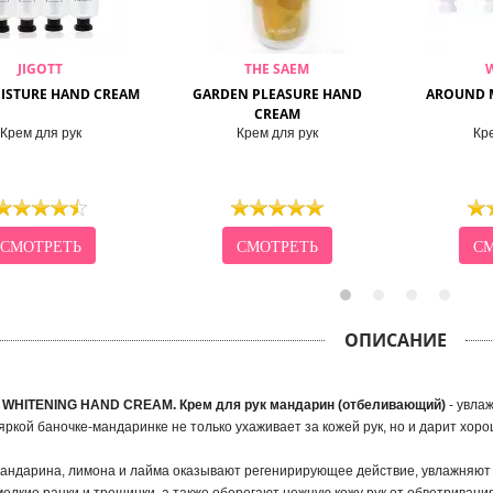
JIGOTT
THE SAEM
ISTURE HAND CREAM
GARDEN PLEASURE HAND
AROUND 
CREAM
Крем для рук
Крем для рук
Кре
СМОТРЕТЬ
СМОТРЕТЬ
СМ
ОПИСАНИЕ
WHITENING HAND CREAM. Крем для рук мандарин (отбеливающий)
- увла
яркой баночке-мандаринке не только ухаживает за кожей рук, но и дарит хор
андарина, лимона и лайма оказывают регенирирующее действие, увлажняют и