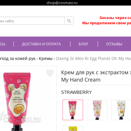
shop@cosmasi.ru
Заказы через с
Мы продолжаем свою ра
СЫ
ДОСТАВКА И ОПЛАТА
БЛОГ
ОТЗЫВЫ
Уход за кожей рук
Кремы
Daeng Gi Meo Ri Egg Planet Oh My H
»
»
Крем для рук с экстрактом 
My Hand Cream
STRAWBERRY