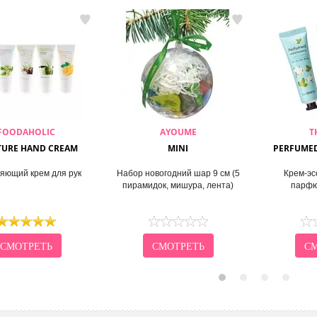
FOODAHOLIC
AYOUME
T
TURE HAND CREAM
MINI
PERFUMED
яющий крем для рук
Набор новогодний шар 9 см (5
Крем-эс
пирамидок, мишура, лента)
парфю
СМОТРЕТЬ
СМОТРЕТЬ
СМ