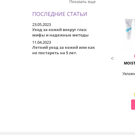
Показать еще
ПОСЛЕДНИЕ СТАТЬИ
23.05.2023
Уход за кожей вокруг глаз:
мифы и надежные методы
11.04.2023
Летний уход за кожей или как
не постареть на 5 лет.
DEOPROCE
CONSLY
HAND & BODY
DESSERT TIME HAND CREAM
MOIS
Крем для тела и рук
Крем для рук
Увлажн
СМОТРЕТЬ
СМОТРЕТЬ