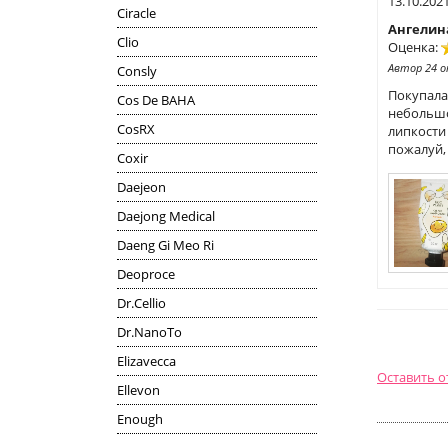
13.10.202
Ciracle
Ангелин
Clio
Оценка:
Автор 24 
Consly
Покупала
Cos De BAHA
небольшо
CosRX
липкости 
пожалуй,
Coxir
Daejeon
Daejong Medical
Daeng Gi Meo Ri
Deoproce
Dr.Cellio
Dr.NanoTo
Elizavecca
Оставить 
Ellevon
Enough