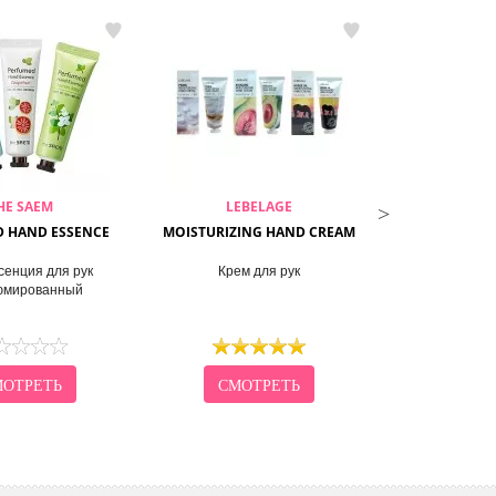
HE SAEM
LEBELAGE
EN
 HAND ESSENCE
MOISTURIZING HAND CREAM
ENOUGH PURE 
CR
сенция для рук
Крем для рук
Крем для рук
мированный
по
ОТРЕТЬ
СМОТРЕТЬ
СМО