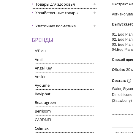
Товары для здоровья
Экстракт же
Хозяйственные товары
Активно увл
Выпускаетс
Улиточная косметика
01. Egg Pla
БРЕНДЫ
02. Egg Pla
03. Egg Pla
04.Egg Plan
A'Pieu
Amill
Способ при
Angel Key
Объём:
30 
Anskin
Состав:
Ayoume
Water, Glycer
Baviphat
Dimethicone,
(Strawberry) 
Beauugreen
Berrisom
CARE:NEL
Celimax