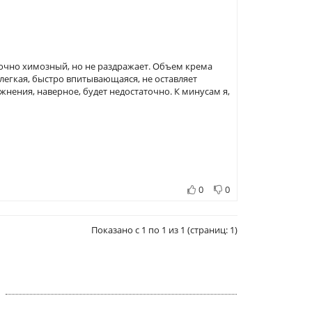
точно химозный, но не раздражает. Объем крема
 легкая, быстро впитывающаяся, не оставляет
жнения, наверное, будет недостаточно. К минусам я,
0
0
Показано с 1 по 1 из 1 (страниц: 1)