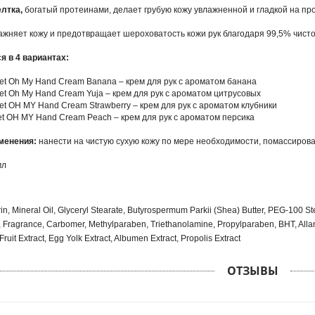
лтка,
богатый протеинами, делает грубую кожу увлажненной и гладкой на пр
ажняет кожу и предотвращает шероховатость кожи рук благодаря 99,5% чисто
я в 4 вариантах:
net Oh My Hand Cream Banana – крем для рук с ароматом банана
net Oh My Hand Cream Yuja – крем для рук с ароматом цитрусовых
net OH MY Hand Cream Strawberry – крем для рук с ароматом клубники
et OH MY Hand Cream Peach – крем для рук с ароматом персика
менения:
нанести на чистую сухую кожу по мере необходимости, помассирова
мл
in, Mineral Oil, Glyceryl Stearate, Butyrospermum Parkii (Shea) Butter, PEG-100 Ste
 Fragrance, Carbomer, Methylparaben, Triethanolamine, Propylparaben, BHT, Allan
Fruit Extract, Egg Yolk Extract, Albumen Extract, Propolis Extract
ОТЗЫВЫ