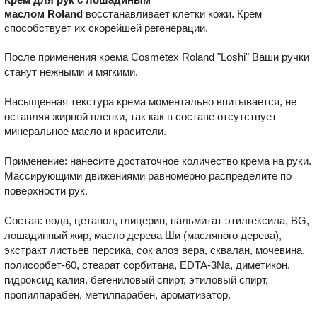
маслом Roland
восстанавливает клетки кожи. Крем
способствует их скорейшей регенерации.
После применения крема Cosmetex Roland "Loshi" Ваши ручки
станут нежными и мягкими.
Насыщенная текстура крема моментально впитывается, не
оставляя жирной пленки, так как в составе отсутствует
минеральное масло и красители.
Применение: нанесите достаточное количество крема на руки.
Массирующими движениями равномерно распределите по
поверхности рук.
Состав: вода, цетанол, глицерин, пальмитат этилгексила, BG,
лошадинный жир, масло дерева Ши (масляного дерева),
экстракт листьев персика, сок алоэ вера, сквалан, мочевина,
полисорбет-60, стеарат сорбитана, EDTA-3Na, диметикон,
гидроксид калия, бегениловый спирт, этиловый спирт,
пропилпарабен, метилпарабен, ароматизатор.