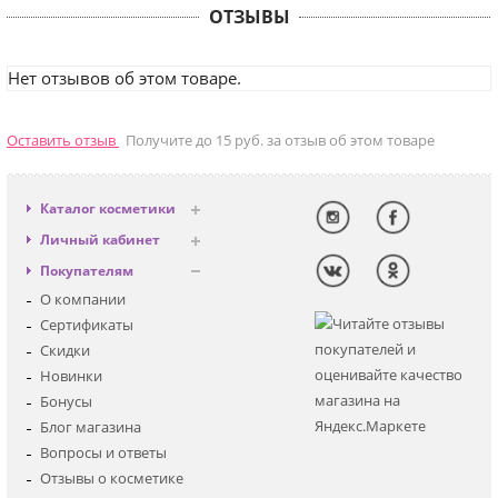
ОТЗЫВЫ
Нет отзывов об этом товаре.
Оставить отзыв
Получите до 15 руб. за отзыв об этом товаре
Каталог косметики
Антивозрастная
Личный кабинет
Декоративная
Вход
Покупателям
Солнцезащитная
Регистрация
О компании
Для лица
Сертификаты
Для глаз
Скидки
Для тела
Новинки
Для волос
Бонусы
Наборы
Блог магазина
Мужская
Вопросы и ответы
Детская
Отзывы о косметике
Аксессуары