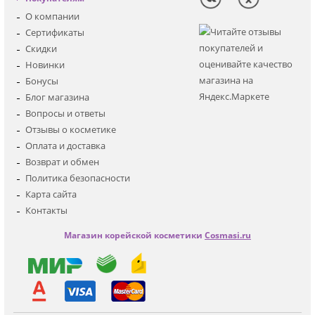
Солнцезащитная
Регистрация
О компании
Для лица
Сертификаты
Для глаз
Скидки
Для тела
Новинки
Для волос
Бонусы
Наборы
Блог магазина
Мужская
Вопросы и ответы
Детская
Отзывы о косметике
Аксессуары
Оплата и доставка
Возврат и обмен
Политика безопасности
Карта сайта
Контакты
Магазин корейской косметики
Cosmasi.ru