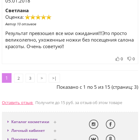
05.01.2018
Светлана
Оценка:
Автор 10 отзывов
Результат превзошел все мои ожидания!!!Это просто
великолепно, ухоженные ножки без посещения салона
красоты. Очень советую!!
0
0
1
2
3
>
>|
Показано с 1 по 5 из 15 (страниц: 3)
Оставить отзыв
Получите до 15 руб. за отзыв об этом товаре
Каталог косметики
Антивозрастная
Личный кабинет
Декоративная
Вход
Покупателям