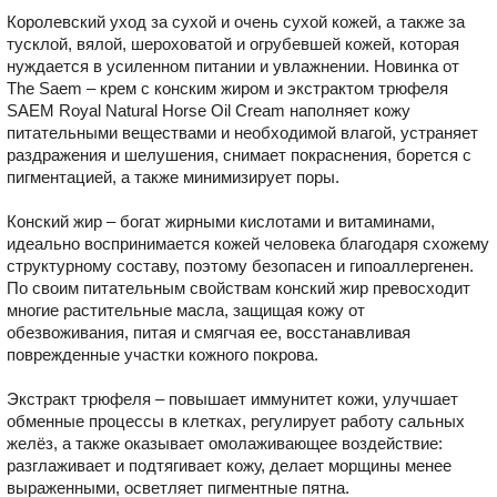
Королевский уход за сухой и очень сухой кожей, а также за
тусклой, вялой, шероховатой и огрубевшей кожей, которая
нуждается в усиленном питании и увлажнении. Новинка от
The Saem – крем с конским жиром и экстрактом трюфеля
SAEM Royal Natural Horse Oil Cream наполняет кожу
питательными веществами и необходимой влагой, устраняет
раздражения и шелушения, снимает покраснения, борется с
пигментацией, а также минимизирует поры.
Конский жир – богат жирными кислотами и витаминами,
идеально воспринимается кожей человека благодаря схожему
структурному составу, поэтому безопасен и гипоаллергенен.
По своим питательным свойствам конский жир превосходит
многие растительные масла, защищая кожу от
обезвоживания, питая и смягчая ее, восстанавливая
поврежденные участки кожного покрова.
Экстракт трюфеля – повышает иммунитет кожи, улучшает
обменные процессы в клетках, регулирует работу сальных
желёз, а также оказывает омолаживающее воздействие:
разглаживает и подтягивает кожу, делает морщины менее
выраженными, осветляет пигментные пятна.