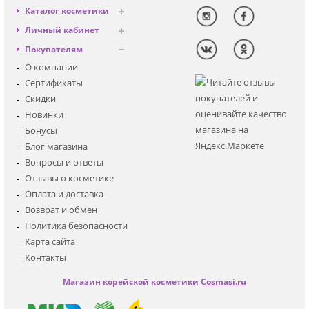
Каталог косметики
Антивозрастная
Личный кабинет
Декоративная
Вход
Покупателям
Солнцезащитная
Регистрация
О компании
Для лица
Сертификаты
Для глаз
Скидки
Для тела
Новинки
Для волос
Бонусы
Наборы
Блог магазина
Мужская
Вопросы и ответы
Детская
Отзывы о косметике
Аксессуары
Оплата и доставка
Возврат и обмен
Политика безопасности
Карта сайта
Контакты
Магазин корейской косметики
Cosmasi.ru