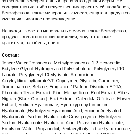
закреплению эффекта иных препаратов данной серии.
Не
содержит каких- либо искусственных красителей, парабенов,
бензофенона, также минеральных масел, спирта и продуктов
имеющих животное происхождение.
Не входят в состав минеральные масла, также бензофенон,
продукты животного происхождения, искусственные
красители, парабены, спирт.
Состав:
Toner : Water,Propanediol, Methylpropanediol, 1,2-Hexanediol,
Butylene Glycol, Hydrogenated Polyisobutene, Polyglyceryl-10
Laurate, Polyglyceryl-10 Myristate, Ammonium
Acryloyldimethyltaurate/VP Copolymer, Glycerin, Carbomer,
Tromethamine, Betaine, Fragrance / Parfum, Disodium EDTA,
Phormium Tenax Extract, Piper Methysticum Root Extract, Ribes
Nigrum (Black Currant), Fruit Extract, Calendula Officinalis Flower
Extract, Sodium Hyaluronate, Hydroxypropyltrimonium
Hyaluronate ,Hydrolyzed Hyaluronic Acid, Sodium Acetylated
Hyaluronate, Sodium Hyaluronate Crosspolymer, Hydrolyzed
Sodium Hyaluronate, Hyaluronic Acid, Potassium Hyaluronate;
Emulsion: Water, Propanediol, Pentaerythrityl Tetraethylhexanoate,