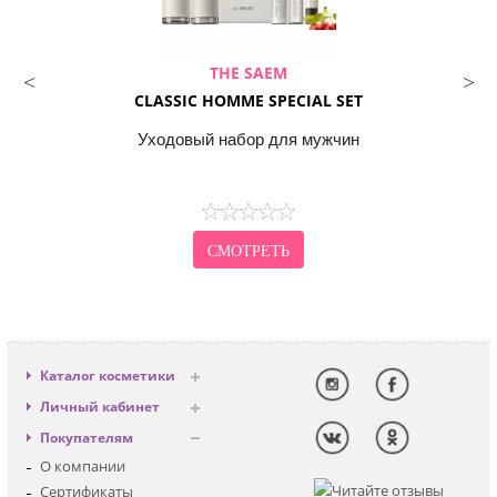
THE SAEM
CLASSIC HOMME SPECIAL SET
Уходовый набор для мужчин
СМОТРЕТЬ
Каталог косметики
Антивозрастная
Личный кабинет
Декоративная
Вход
Покупателям
Солнцезащитная
Регистрация
О компании
Для лица
Сертификаты