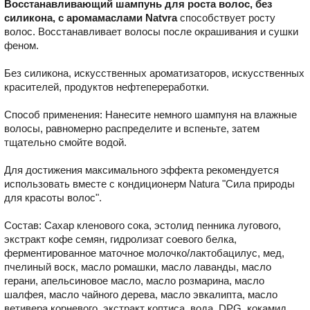
Восстанавливающий шампунь для роста волос, без
силикона, с аромамаслами Natvra
cпособствует росту
волос. Восстанавливает волосы после окрашивания и сушки
феном.
Без силикона, искусственных ароматизаторов, искусственных
красителей, продуктов нефтепереработки.
Способ применения: Нанесите немного шампуня на влажные
волосы, равномерно распределите и вспеньте, затем
тщательно смойте водой.
Для достижения максимального эффекта рекомендуется
использовать вместе с кондиционерм Natura "Сила природы
для красоты волос".
Состав: Сахар кленового сока, эстолид пенника лугового,
экстракт кофе семян, гидролизат соевого белка,
ферментированное маточное молочко/лактобацилус, мед,
пчелиный воск, масло ромашки, масло лаванды, масло
герани, апельсиновое масло, масло розмарина, масло
шалфея, масло чайного дерева, масло эвкалипта, масло
ветивера корневого, экстракт коптиса, вода, DPG, кокамид