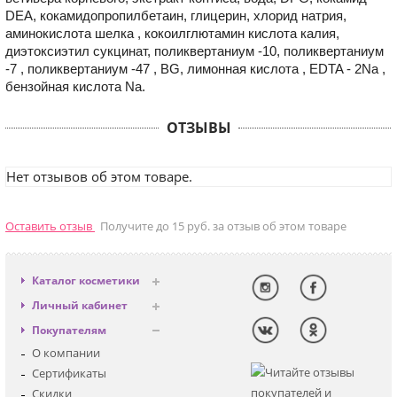
DEA, кокамидопропилбетаин, глицерин, хлорид натрия,
аминокислота шелка , кокоилглютамин кислота калия,
диэтоксиэтил сукцинат, поликвертаниум -10, поликвертаниум
-7 , поликвертаниум -47 , BG, лимонная кислота , EDTA - 2Na ,
бензойная кислота Na.
ОТЗЫВЫ
Нет отзывов об этом товаре.
Оставить отзыв
Получите до 15 руб. за отзыв об этом товаре
Каталог косметики
Антивозрастная
Личный кабинет
Декоративная
Вход
Покупателям
Солнцезащитная
Регистрация
О компании
Для лица
Сертификаты
Для глаз
Скидки