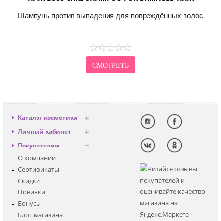
Шампунь против выпадения для повреждённых волос
СМОТРЕТЬ
Каталог косметики
Антивозрастная
Личный кабинет
Декоративная
Вход
Покупателям
Солнцезащитная
Регистрация
О компании
Для лица
Сертификаты
Для глаз
Скидки
Для тела
Новинки
Для волос
Бонусы
Наборы
Блог магазина