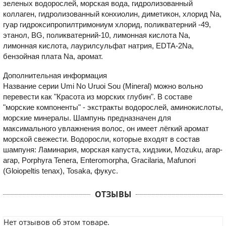
зеленых водорослей, морская вода, гидролизованный
коллаген, гидролизованный конхиолин, диметикон, хлорид Na,
гуар гидроксипропилтримониум хлорид, поликватерний -49,
этанол, BG, поликватерний-10, лимонная кислота Na,
лимонная кислота, лаурилсульфат натрия, EDTA-2Na,
бензойная плата Na, аромат.
Дополнительная информация
Название серии Umi No Uruoi Sou (Mineral) можно вольно
перевести как "Красота из морских глубин". В составе
"морские компоненты" - экстракты водорослей, аминокислоты,
морские минералы. Шампунь предназначен для
максимального увлажнения волос, он имеет лёгкий аромат
морской свежести. Водоросли, которые входят в состав
шампуня: Ламинария, морская капуста, хидзики, Mozuku, агар-
агар, Porphyra Tenera, Enteromorpha, Gracilaria, Mafunori
(Gloiopeltis tenax), Tosaka, фукус.
ОТЗЫВЫ
Нет отзывов об этом товаре.