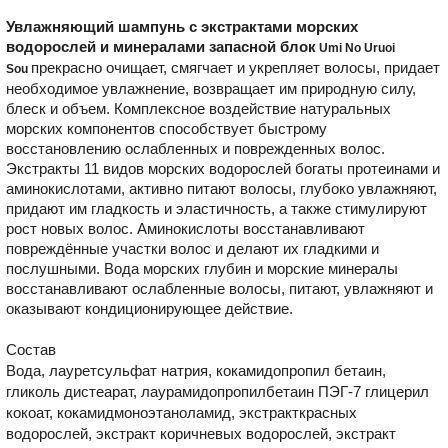
Увлажняющий шампунь с экстрактами морских
водорослей и минералами запасной блок
Umi No Uruoi
прекрасно очищает, смягчает и укрепляет волосы, придает
Sou
необходимое увлажнение, возвращает им природную силу,
блеск и объем. Комплексное воздействие натуральных
морских компонентов способствует быстрому
восстановлению ослабленных и поврежденных волос.
Экстракты 11 видов морских водорослей богаты протеинами и
аминокислотами, активно питают волосы, глубоко увлажняют,
придают им гладкость и эластичность, а также стимулируют
рост новых волос. Аминокислоты восстанавливают
повреждённые участки волос и делают их гладкими и
послушными. Вода морских глубин и морские минералы
восстанавливают ослабленные волосы, питают, увлажняют и
оказывают кондиционирующее действие.
Состав
Вода, лауретсульфат натрия, кокамидопропил бетаин,
гликоль дистеарат, лаурамидопропилбетаин ПЭГ-7 глицерил
кокоат, кокамидмоноэтаноламид, экстракткрасных
водорослей, экстракт коричневых водорослей, экстракт