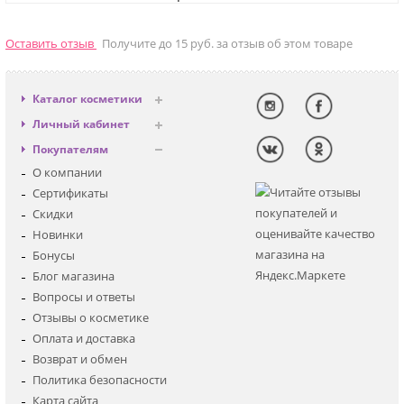
Оставить отзыв
Получите до 15 руб. за отзыв об этом товаре
Каталог косметики
Антивозрастная
Личный кабинет
Декоративная
Вход
Покупателям
Солнцезащитная
Регистрация
О компании
Для лица
Сертификаты
Для глаз
Скидки
Для тела
Новинки
Для волос
Бонусы
Наборы
Блог магазина
Мужская
Вопросы и ответы
Детская
Отзывы о косметике
Аксессуары
Оплата и доставка
Возврат и обмен
Политика безопасности
Карта сайта