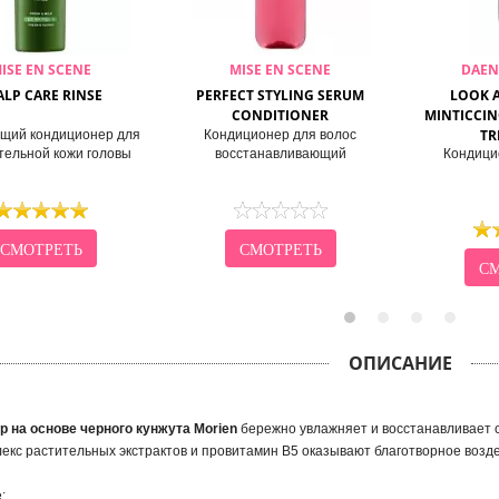
ISE EN SCENE
MISE EN SCENE
DAEN
ALP CARE RINSE
PERFECT STYLING SERUM
LOOK A
CONDITIONER
MINTICCIN
TR
щий кондиционер для
Кондиционер для волос
тельной кожи головы
восстанавливающий
Кондици
СМОТРЕТЬ
СМОТРЕТЬ
СМ
ОПИСАНИЕ
р на основе черного кунжута Morien
бережно увлажняет и восстанавливает с
лекс растительных экстрактов и провитамин В5 оказывают благотворное возд
: