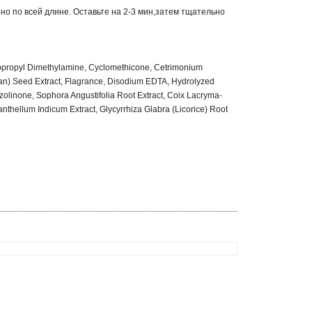
о по всей длине. Оставьте на 2-3 мин,затем тщательно
midopropyl Dimethylamine, Cyclomethicone, Cetrimonium
bean) Seed Extract, Flagrance, Disodium EDTA, Hydrolyzed
zolinone, Sophora Angustifolia Root Extract, Coix Lacryma-
nthellum Indicum Extract, Glycyrrhiza Glabra (Licorice) Root