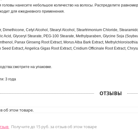
 головы нанесите небольшое количество на волосы. Распределите равномерн
ходит для ежедневного применения.
er, Dimethicone, Cetyl Alcohol, Stearyl Alcohol, Steartrimonium Chloride, Steara
tric Acid, Glyceryl Stearate, PEG-100 Stearate, Methylparaben, Glycine Soja (Soy
nthenol, Panax Ginseng Root Extract, Morus Alba Bark Extract, Methylchloroisothia
Seed Extract, Angelica Gigas Root Extract, Cnidium Officinale Root Extract, Chrysa
одства:смотрите на упаковке.
и: 3 года
ОТЗЫВЫ
в об этом товаре.
отзыв
Получите до 15 руб. за отзыв об этом товаре