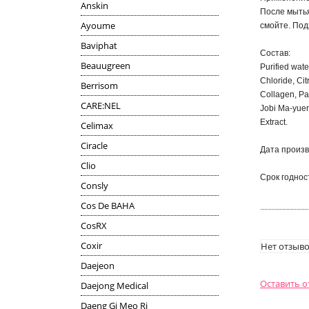
Anskin
После мытья
Ayoume
смойте. Под
Baviphat
Состав:
Beauugreen
Purified wat
Chloride, Ci
Berrisom
Collagen, Pa
CARE:NEL
Jobi Ma-yuen 
Extract.
Celimax
Ciracle
Дата произв
Clio
Срок годност
Consly
Cos De BAHA
CosRX
Coxir
Нет отзыво
Daejeon
Оставить 
Daejong Medical
Daeng Gi Meo Ri