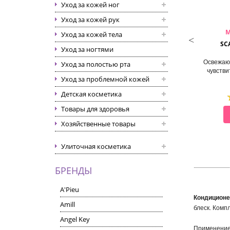
Уход за кожей ног
Уход за кожей рук
WELCOS
DAENG GI MEO RI
M
Уход за кожей тела
GENS RICH MOISTURE
DLAE SOO ANTI-HAIR LOSS
SC
Уход за ногтями
ATMENT CONDITIONER
TREATMENT
ндиционер для волос
Кондиционер от выпадения
Освежаю
Уход за полостью рта
увлажняющий
волос
чувстви
Уход за проблемной кожей
Детская косметика
Товары для здоровья
СМОТРЕТЬ
СМОТРЕТЬ
Хозяйственные товары
Улиточная косметика
БРЕНДЫ
A'Pieu
Кондиционе
Amill
блеск. Комп
Angel Key
Применение