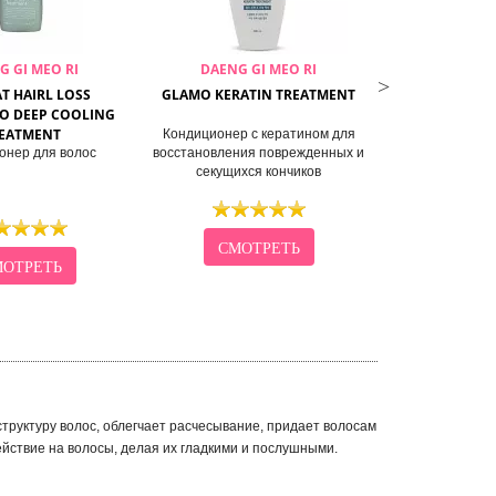
G GI MEO RI
DAENG GI MEO RI
DAENG G
T HAIRL LOSS
GLAMO KERATIN TREATMENT
NATURAL ON 
O DEEP COOLING
TREA
EATMENT
Кондиционер с кератином для
Кондиционер дл
онер для волос
восстановления поврежденных и
чайног
секущихся кончиков
СМОТРЕТЬ
СМО
ОТРЕТЬ
труктуру волос, облегчает расчесывание, придает волосам
ействие на волосы, делая их гладкими и послушными.