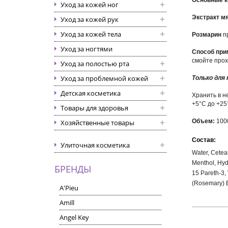
Основные к
Уход за кожей ног
Экстракт м
Уход за кожей рук
Уход за кожей тела
Розмарин
п
Уход за ногтями
Способ при
смойте прох
Уход за полостью рта
Уход за проблемной кожей
Только для
Детская косметика
Хранить в н
+5°С до +25
Товары для здоровья
Объем:
100
Хозяйственные товары
Состав:
Улиточная косметика
Water, Cetea
Menthol, Hydr
БРЕНДЫ
15 Pareth-3, 
(Rosemary) E
A'Pieu
Amill
Angel Key