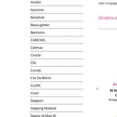
Anskin
Нет отзыво
Ayoume
Baviphat
Оставить 
Beauugreen
Berrisom
CARE:NEL
Celimax
Ciracle
Clio
Consly
Cos De BAHA
RYO
LA'DOR
DA
CosRX
P CLEANSING COOLING
DAMAGED PROTECTOR ACID
KI 
Coxir
CONDITIONER
CONDITIONER
диционер для жирной и
Кондиционер для поврежденных
Конд
Daejeon
твительной кожи головы
волос
Daejong Medical
Daeng Gi Meo Ri