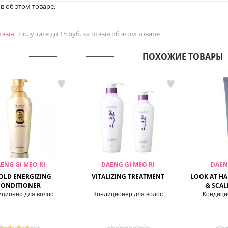
в об этом товаре.
отзыв
Получите до 15 руб. за отзыв об этом товаре
ПОХОЖИЕ ТОВАРЫ
ENG GI MEO RI
DAENG GI MEO RI
DAEN
GOLD ENERGIZING
VITALIZING TREATMENT
LOOK AT HA
CONDITIONER
& SCA
иционер для волос
Кондиционер для волос
Кондици