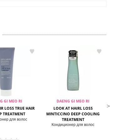
G GI MEO RI
DAENG GI MEO RI
DAENG G
IR LOSS TRUE HAIR
LOOK AT HAIRL LOSS
LOOK AT HAIR
LP TREATMENT
MINTICCINO DEEP COOLING
MILD SCALP C
TREATMENT
онер для волос
Кондиционер
Кондиционер для волос
чувствительн