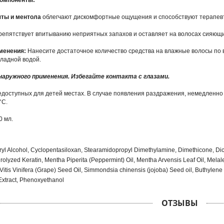
омпоненты:
яты и ментола
облегчают дискомфортные ощущения и способствуют терапевт
репятствует впитыванию неприятных запахов и оставляет на волосах сияющи
менения:
Нанесите достаточное количество средства на влажные волосы по в
ладной водой.
 наружного применения. Избегайте контакта с глазами.
едоступных для детей местах. В случае появления раздражения, немедленно
°С.
0 мл.
ryl Alcohol, Cyclopentasiloxan, Stearamidopropyl Dimethylamine, Dimethicone, Dic
olyzed Keratin, Mentha Piperita (Peppermint) Oil, Mentha Arvensis Leaf Oil, Melale
Vitis Vinifera (Grape) Seed Oil, Simmondsia chinensis (jojoba) Seed oil, Buthylene 
xtract, Phenoxyethanol
ОТЗЫВЫ