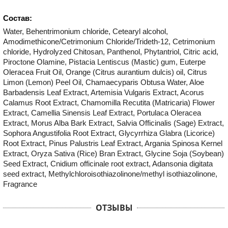
Состав:
Water, Behentrimonium chloride, Cetearyl alcohol,
Amodimethicone/Cetrimonium Chloride/Trideth-12, Cetrimonium
chloride, Hydrolyzed Chitosan, Panthenol, Phytantriol, Citric acid,
Piroctone Olamine, Pistacia Lentiscus (Mastic) gum, Euterpe
Oleracea Fruit Oil, Orange (Citrus aurantium dulcis) oil, Citrus
Limon (Lemon) Peel Oil, Chamaecyparis Obtusa Water, Aloe
Barbadensis Leaf Extract, Artemisia Vulgaris Extract, Acorus
Calamus Root Extract, Chamomilla Recutita (Matricaria) Flower
Extract, Camellia Sinensis Leaf Extract, Portulaca Oleracea
Extract, Morus Alba Bark Extract, Salvia Officinalis (Sage) Extract,
Sophora Angustifolia Root Extract, Glycyrrhiza Glabra (Licorice)
Root Extract, Pinus Palustris Leaf Extract, Argania Spinosa Kernel
Extract, Oryza Sativa (Rice) Bran Extract, Glycine Soja (Soybean)
Seed Extract, Cnidium officinale root extract, Adansonia digitata
seed extract, Methylchloroisothiazolinone/methyl isothiazolinone,
Fragrance
ОТЗЫВЫ