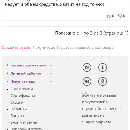
Радует и объём средства, хватит на год точно!
0
0
Показано с 1 по 3 из 3 (страниц: 1)
Оставить отзыв
Получите до 15 руб. за отзыв об этом товаре
Каталог косметики
Антивозрастная
Личный кабинет
Декоративная
Вход
Покупателям
Солнцезащитная
Регистрация
О компании
Для лица
Сертификаты
Для глаз
Скидки
Для тела
Новинки
Для волос
Бонусы
Наборы
Блог магазина
Мужская
Вопросы и ответы