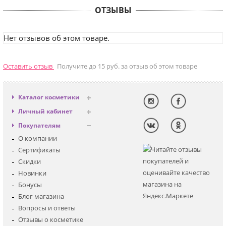
ОТЗЫВЫ
Нет отзывов об этом товаре.
Оставить отзыв
Получите до 15 руб. за отзыв об этом товаре
Каталог косметики
Антивозрастная
Личный кабинет
Декоративная
Вход
Покупателям
Солнцезащитная
Регистрация
О компании
Для лица
Сертификаты
Для глаз
Скидки
Для тела
Новинки
Для волос
Бонусы
Наборы
Блог магазина
Мужская
Вопросы и ответы
Детская
Отзывы о косметике