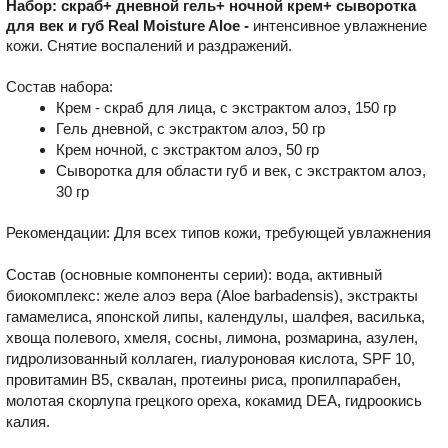
Набор: скраб+ дневной гель+ ночной крем+ сыворотка
для век и губ Real Moisture Aloe -
интенсивное увлажнение
кожи. Снятие воспалений и раздражений.
Состав набора:
Крем - скраб для лица, с экстрактом алоэ, 150 гр
Гель дневной, с экстрактом алоэ, 50 гр
Крем ночной, с экстрактом алоэ, 50 гр
Сыворотка для области губ и век, с экстрактом алоэ,
30 гр
Рекомендации: Для всех типов кожи, требующей увлажнения
Состав (основные компоненты серии): вода, активный
биокомплекс: желе алоэ вера (Aloe barbadensis), экстракты
гамамелиса, японской липы, календулы, шалфея, василька,
хвоща полевого, хмеля, сосны, лимона, розмарина, азулен,
гидролизованный коллаген, гиалуроновая кислота, SPF 10,
провитамин В5, сквалан,
протеины риса, пропилпарабен,
молотая скорлупа грецкого ореха, кокамид DEA, гидроокись
калия.