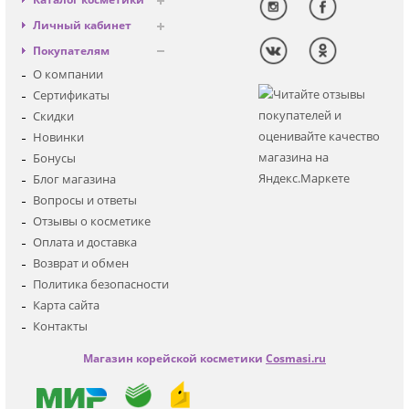
Антивозрастная
Личный кабинет
Декоративная
Вход
Покупателям
Солнцезащитная
Регистрация
О компании
Для лица
Сертификаты
Для глаз
Скидки
Для тела
Новинки
Для волос
Бонусы
Наборы
Блог магазина
Мужская
Вопросы и ответы
Детская
Отзывы о косметике
Аксессуары
Оплата и доставка
Возврат и обмен
Политика безопасности
Карта сайта
Контакты
Магазин корейской косметики
Cosmasi.ru