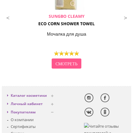
SUNGBO CLEAMY
ECO CORN SHOWER TOWEL
Мочалка для душа
СМОТРЕТЬ
Каталог косметики
Антивозрастная
Личный кабинет
Декоративная
Вход
Покупателям
Солнцезащитная
Регистрация
О компании
Для лица
Сертификаты
Для глаз