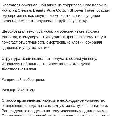
Благодаря оригинальной вязке из гофрированного волокна,
мочалка
Clean & Beauty Pure Cotton Shower Towel
создает
одновременно как ощущение мягкости так и ощущение
пилинга, нежно отшелушивая огрубевшую кожу.
Шероховатая текстура мочалки обеспечивает эффект
массажа, стимулирует циркуляцию крови по всему телу и
помогает отшелушивать омертвевшие клетки, сохраняя
здоровье и упругость кожи.
Структура ткани позволяет получать обильную пену,
используя небольшое количество геля для душа.
Жесткость:
мягкая.
.
Рандомный
выбор
цвета
Размер:
28х100см
Способ применения:
нанесите необходимое количество
очищающего средства на влажную мочалку и вспеньте его.
Распределите средство по телу массажными движениями.
После использования обязательно ополосните и высушите