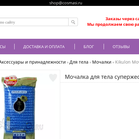
shop@cosmasi.ru
Заказы через с
Мы продолжаем свою ра
СЫ
ДОСТАВКА И ОПЛАТА
БЛОГ
ОТЗЫВЫ
Аксессуары и принадлежности
Для тела
Мочалки
Kikulon Мо
»
»
»
Мочалка для тела супержес