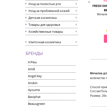
SUNGBO CLEAMY
SUNGBO CLEAMY
S
Уход за полостью рта
URAL SHOWER TOWEL
FLOWER BALL ROSE SHOWER
FRESH SH
BALL
BE
Уход за проблемной кожей
Мочалка для душа
Мочалка для душа
Мочалк
Детская косметика
Товары для здоровья
Хозяйственные товары
СМОТРЕТЬ
СМОТРЕТЬ
Улиточная косметика
БРЕНДЫ
A'Pieu
Amill
Мочалка дл
Angel Key
количество 
Anskin
Способ прим
Ayoume
Состав:Пол
Размер: 28х
Baviphat
Beauugreen