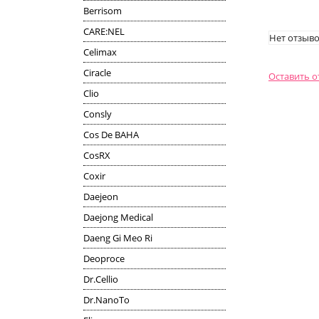
Berrisom
CARE:NEL
Нет отзыво
Celimax
Ciracle
Оставить 
Clio
Consly
Cos De BAHA
CosRX
Coxir
Daejeon
Daejong Medical
Daeng Gi Meo Ri
Deoproce
Dr.Cellio
Dr.NanoTo