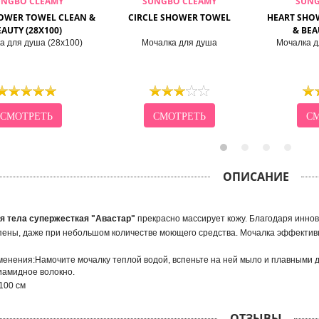
UNGBO CLEAMY
SUNGBO CLEAMY
SUNG
OWER TOWEL CLEAN &
CIRCLE SHOWER TOWEL
HEART SHO
AUTY (28X100)
& BEA
а для душа (28х100)
Мочалка для душа
Мочалка д
СМОТРЕТЬ
СМОТРЕТЬ
СМ
ОПИСАНИЕ
я тела супержесткая "Авастар"
прекрасно массирует кожу. Благодаря инн
пены, даже при небольшом количестве моющего средства. Мочалка эффектив
енения:Намочите мочалку теплой водой, вспеньте на ней мыло и плавными 
иамидное волокно.
100 см
ОТЗЫВЫ