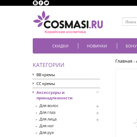
СКИДКИ
НОВИНКИ
БОНУ
Главная
»
КАТЕГОРИИ
BB кремы
CC кремы
Аксессуары и
принадлежности
Для волос
Для глаз
Для лица
Для ног
Для рук