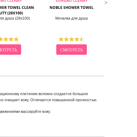
BO CLEAMY
SUNGBO CLEAMY
SUNGBO
WER TOWEL CLEAN
NOBLE SHOWER TOWEL
WAVE SHOWER 
UTY (28X100)
BEAUTY
ля душа (28х100)
Мочалка для душа
Мочалка для
ОТРЕТЬ
СМОТРЕТЬ
СМО
овационному плетению волокна создается большое
но очищает кожу. Отличается повышенной прочностью.
движениями массируйте кожу.