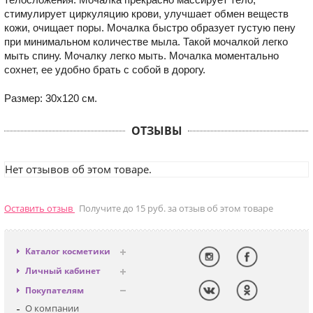
стимулирует циркуляцию крови, улучшает обмен веществ
кожи, очищает поры. Мочалка быстро образует густую пену
при минимальном количестве мыла. Такой мочалкой легко
мыть спину. Мочалку легко мыть. Мочалка моментально
сохнет, ее удобно брать с собой в дорогу.
Размер: 30х120 см.
ОТЗЫВЫ
Нет отзывов об этом товаре.
Оставить отзыв
Получите до 15 руб. за отзыв об этом товаре
Каталог косметики
Антивозрастная
Личный кабинет
Декоративная
Вход
Покупателям
Солнцезащитная
Регистрация
О компании