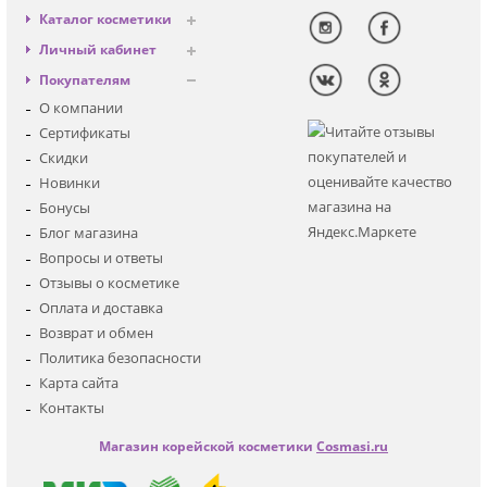
Каталог косметики
Антивозрастная
Личный кабинет
Декоративная
Вход
Покупателям
Солнцезащитная
Регистрация
О компании
Для лица
Сертификаты
Для глаз
Скидки
Для тела
Новинки
Для волос
Бонусы
Наборы
Блог магазина
Мужская
Вопросы и ответы
Детская
Отзывы о косметике
Аксессуары
Оплата и доставка
Возврат и обмен
Политика безопасности
Карта сайта
Контакты
Магазин корейской косметики
Cosmasi.ru