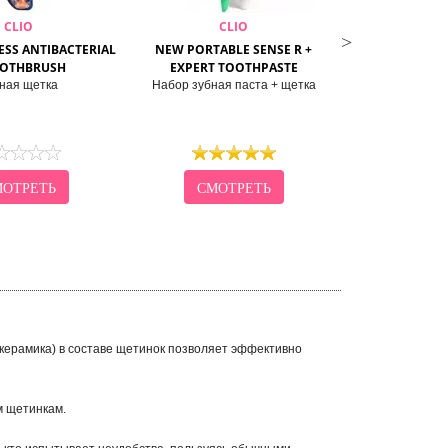
CLIO
CLIO
C
ESS ANTIBACTERIAL
NEW PORTABLE SENSE R +
SENS IN
OOTHBRUSH
EXPERT TOOTHPASTE
ANTIBACTERI
ная щетка
Набор зубная паста + щетка
Зубна
ОТРЕТЬ
СМОТРЕТЬ
СМО
керамика) в составе щетинок позволяет эффективно
м щетинкам.