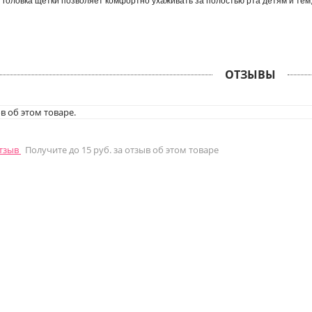
 головка щетки позволяет комфортно ухаживать за полостью рта детям и тем
ОТЗЫВЫ
в об этом товаре.
отзыв
Получите до 15 руб. за отзыв об этом товаре