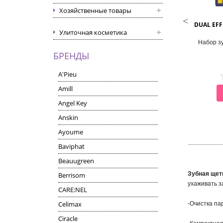
Хозяйственные товары
LION
CONSLY
EMA TOOTHPASTE NIGHT
DINO'S SMILE KIDS GEL
DUAL EF
Улиточная косметика
PROTECT
TOOTHPASTE WITH XYLITOL
AND WATERMELON
Зубная паста ночная
Набор з
Паста зубная гелевая детская с
БРЕНДЫ
ксилитом и вкусом арбуза
A'Pieu
Amill
СМОТРЕТЬ
СМОТРЕТЬ
Angel Key
Anskin
Ayoume
Baviphat
Beauugreen
Зубная щет
Berrisom
ухаживать з
CARE:NEL
Celimax
-Очистка па
Ciracle