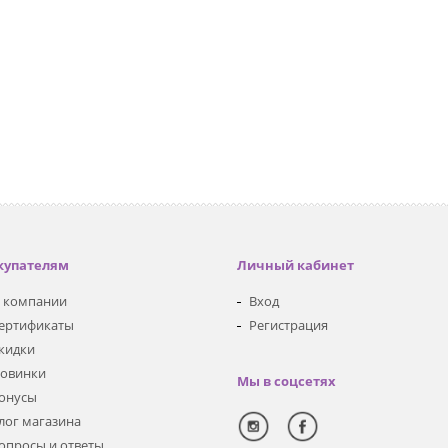
купателям
Личный кабинет
 компании
Вход
ертификаты
Регистрация
кидки
овинки
Мы в соцсетях
онусы
лог магазина
опросы и ответы