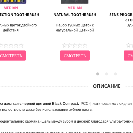
MEDIAN
MEDIAN
FECTION TOOTHBRUSH
NATURAL TOOTHBRUSH
SENS PROGR
R T
убных щеток двойного
Набор зубных щеток с
Зуб
действия
натуральной щетиной
СМОТРЕТЬ
СМОТРЕТЬ
СМ
ОПИСАНИЕ
ка жесткая с черной щетиной Black Compact.
PCC (платиновая коллоидная 
а полостью рта даже без использования зубной пасты.
родонтального кармана (щель между зубом и десной) благодаря ультра-тонки