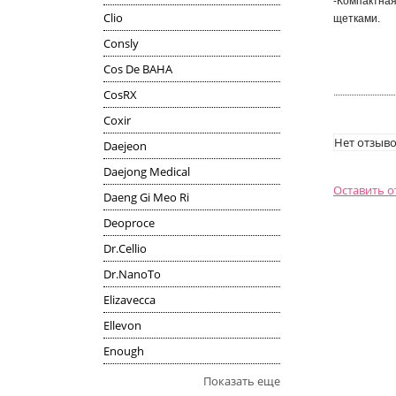
-Компактная
Clio
щетками.
Consly
Cos De BAHA
CosRX
Coxir
Нет отзыво
Daejeon
Daejong Medical
Оставить 
Daeng Gi Meo Ri
Deoproce
Dr.Cellio
Dr.NanoTo
Elizavecca
Ellevon
Enough
Показать еще