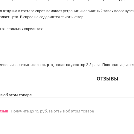
 отдушка в составе спрея помогает устранить неприятный запах после куре
олость рта. В спрее не содержатся спирт и фтор.
 в нескольких вариантах:
енения: освежить полость рта, нажав на дозатор 2-3 раза. Повторять при не
ОТЗЫВЫ
в об этом товаре.
отзыв
Получите до 15 руб. за отзыв об этом товаре