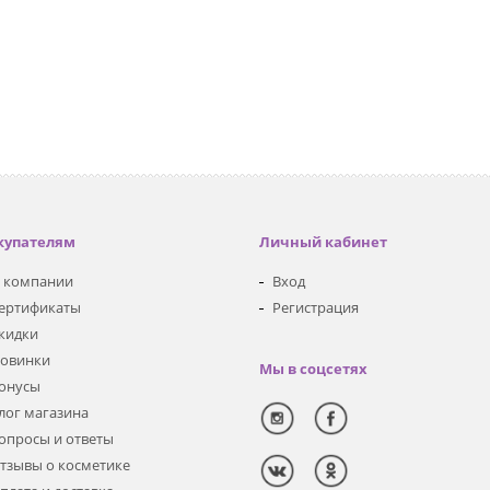
купателям
Личный кабинет
 компании
Вход
ертификаты
Регистрация
кидки
овинки
Мы в соцсетях
онусы
лог магазина
опросы и ответы
тзывы о косметике