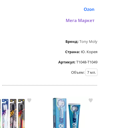
Ozon
Мега Маркет
Бренд:
Tony Moly
Страна:
Ю. Корея
Артикул:
Т1048-Т1049
Объем:
7
мл.