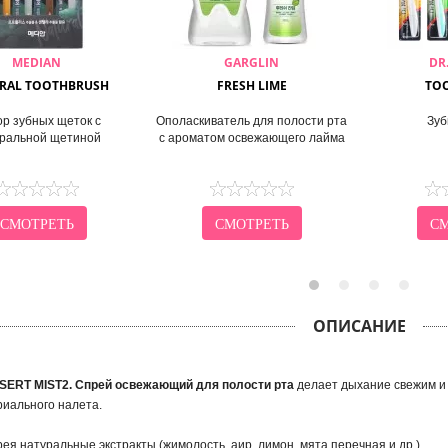
MEDIAN
GARGLIN
DR
RAL TOOTHBRUSH
FRESH LIME
TO
р зубных щеток с
Ополаскиватель для полости рта
Зуб
ральной щетиной
c ароматом освежающего лайма
СМОТРЕТЬ
СМОТРЕТЬ
СМ
ОПИСАНИЕ
ERT MIST2. Спрей освежающий для полости рта
делает дыхание свежим и
риального налета.
рея натуральные экстракты (жимолость, аир, лимон, мята перечная и др.).