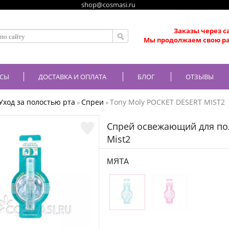
shop@cosmasi.ru
Заказы через с
Мы продолжаем свою ра
СЫ
ДОСТАВКА И ОПЛАТА
БЛОГ
ОТЗЫВЫ
Уход за полостью рта
Спреи
Tony Moly POCKET DESERT MIST2
»
»
Спрей освежающий для поло
Mist2
МЯТА