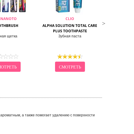
.NANOTO
CLIO
GAR
OTHBRUSH
ALPHA SOLUTION TOTAL CARE
ORG
PLUS TOOTHPASTE
ная щетка
Зубная паста
Ополаскиватель
ОТРЕТЬ
СМОТРЕТЬ
СМО
 ароматным, а также помогает удалению с поверхности