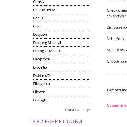
Consly
Cos De BAHA
Специальная
слизистую п
CosRX
Coxir
Выпускается
Daejeon
№1 - Мята
Daejong Medical
Daeng Gi Meo Ri
№3 - Персик
Deoproce
Способ прим
Dr.Cellio
Dr.NanoTo
Elizavecca
Нет отзыво
Ellevon
Enough
Оставить 
Показать еще
ПОСЛЕДНИЕ СТАТЬИ