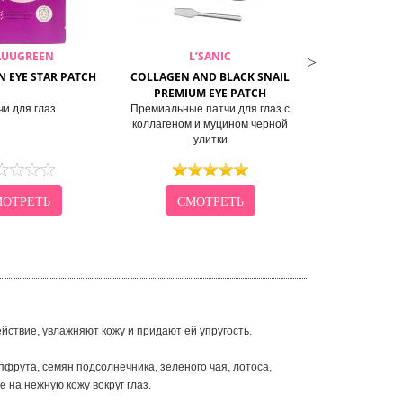
AUUGREEN
L’SANIC
DR.C
N EYE STAR PATCH
COLLAGEN AND BLACK SNAIL
PEPTIDE HYDR
PREMIUM EYE PATCH
чи для глаз
Премиальные патчи для глаз с
Гидрогелевые п
коллагеном и муцином черной
улитки
ОТРЕТЬ
СМОТРЕТЬ
СМО
ствие, увлажняют кожу и придают ей упругость.
пфрута, семян подсолнечника, зеленого чая, лотоса,
е на нежную кожу вокруг глаз.