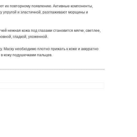
уют их повторному появлению. Активные компоненты,
жу упругой и эластичной, разглаживают морщины и
чей нежная кожа под глазами становится мягче, светлее,
овной, гладкой, ухоженной.
у. Маску необходимо плотно прижать к коже и аккуратно
» в кожу подушечками пальцев.