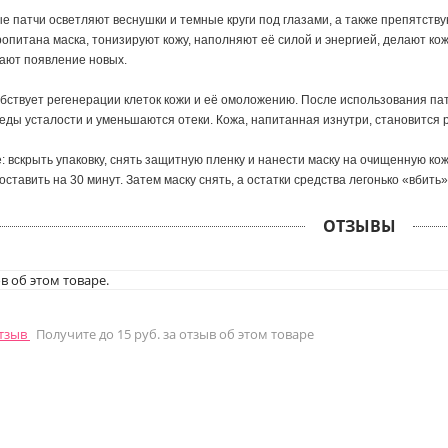
е патчи осветляют веснушки и темные круги под глазами, а также препятств
опитана маска, тонизируют кожу, наполняют её силой и энергией, делают ко
ают появление новых.
бствует регенерации клеток кожи и её омоложению. После использования пат
еды усталости и уменьшаются отеки. Кожа, напитанная изнутри, становится р
е:
вскрыть упаковку, снять защитную пленку и нанести маску на очищенную кож
 оставить на 30 минут. Затем маску снять, а остатки средства легонько «вбить
ОТЗЫВЫ
в об этом товаре.
отзыв
Получите до 15 руб. за отзыв об этом товаре