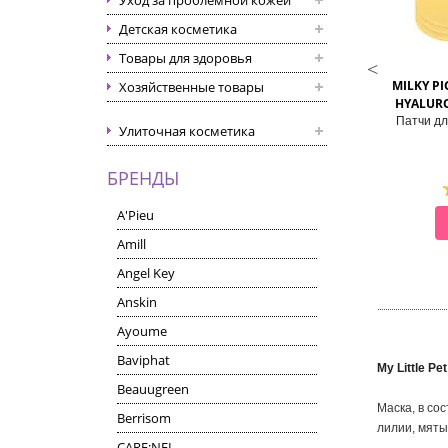
Уход за проблемной кожей
Детская косметика
Товары для здоровья
THE SAEM
PRETTY SKIN
NAIL EYE GEL PATCH SET
PSLAB HYDROGEL EYE PATCHES
MILKY P
Хозяйственные товары
WITH FRUIT EXTRACTS
HYALURO
чи с экстрактом муцина
Гидрогелевые патчи для глаз с
Патчи дл
Улиточная косметика
улитки для век
фруктовыми экстрактами
БРЕНДЫ
A'Pieu
СМОТРЕТЬ
СМОТРЕТЬ
Amill
Angel Key
Anskin
Ayoume
Baviphat
My Little P
Beauugreen
Маска, в со
Berrisom
лилии, мяты
CARE:NEL