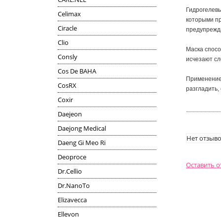
Гидрогелевы
Celimax
которыми пр
Ciracle
предупрежд
Clio
Маска спосо
Consly
исчезают сл
Cos De BAHA
Применени
CosRX
разгладить,
Coxir
Daejeon
Daejong Medical
Нет отзыво
Daeng Gi Meo Ri
Deoproce
Оставить 
Dr.Cellio
Dr.NanoTo
Elizavecca
Ellevon