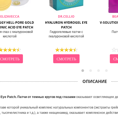
ELIZAVECCA
DR.CELLIO
BE
IGGY HELL-PORE GOLD
HYALURON HYDROGEL EYE
V-SOLUTIO
NIC ACID EYE PATCH
PATCH
я глаз с гиалуроновой
Гидрогелевые патчи с
Пат
кислотой
гиалуроновой кислотой
СМОТРЕТЬ
СМОТРЕТЬ
СМ
ОПИСАНИЕ
et Eye Patch. Патчи от темных кругов под глазами
оказывают осветляющее дей
ставе которой уникальный комплекс натуральных компонентов (экстракты грей
, тысячелистника и т.д.), а также ниацинамид, оказывает комплексное действи