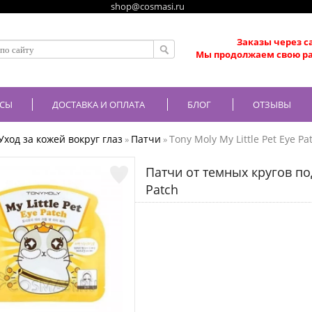
shop@cosmasi.ru
Заказы через с
Мы продолжаем свою ра
СЫ
ДОСТАВКА И ОПЛАТА
БЛОГ
ОТЗЫВЫ
Уход за кожей вокруг глаз
Патчи
Tony Moly My Little Pet Eye Pa
»
»
Патчи от темных кругов под
Patch