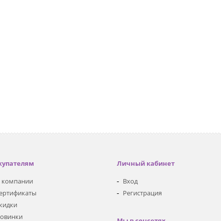
купателям
Личный кабинет
 компании
Вход
ертификаты
Регистрация
кидки
овинки
Мы в соцсетях