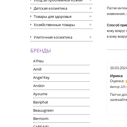
Уход за проблемной кожей
Детская косметика
Патчи интен
изменения, 
Товары для здоровья
Хозяйственные товары
Способ при
кожу вокруг
Улиточная косметика
в кожу вокр
БРЕНДЫ
A'Pieu
20.03.202
Amill
Ирина
Angel Key
Оценка:
Anskin
Автор 225
Ayoume
Патчи дос
залезайте
Baviphat
Beauugreen
Berrisom
CARE:NEL