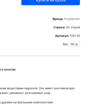
Купить на OZON
Бренд:
FoodaHolic
Страна:
Ю. Корея
Артикул:
FDH 95
Вес:
90
гр.
й и золотом
зными веществами гидрогеля. Оно имеет анатомическую
ежает, увлажняет, разглаживает кожу.
 и другими натуральными компонентами.