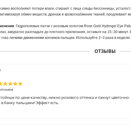
сивно восполняют потери влаги, стирают с лица следы бессонницы, усталос
активизируя обмен веществ, дренаж и кровоснабжение тканей, продлевают м
менения
: Гидрогелевые патчи с розовым золотом Rose Gold Hydrogel Eye Pa
 глаз, аккуратно разгладьте до плотного прилегания, оставьте на 15–30 минут
уг глаз легкими движениями кончиков пальцев. Используйте 2–3 раза в неделю
ОТЗЫВЫ
4
 отзывов
тойные по цене-качеству, нежно розового оттенка и пахнут цветочно. 
 в банку пальцами! Эффект есть.