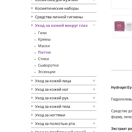
Косметические наборы
Средства личной гигиены
Уход за кожей вокруг глаз
Гели
Кремы
Маски
Патчи
Стики
Сыворотки
Эссенции
Уход за кожей лица
Hydrogel Ey
Уход за кожей ног
Уход за кожей рук
Гидрогелевы
Уход за кожей тела
Средство дл
Уход за ногтями
форму, легк
Уход за полостью рта
Экстракт р