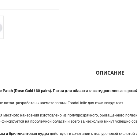
ОПИСАНИЕ
e Patch (Rose Gold / 60 pairs). Патчи для области глаз гидрогелевые с розо
е патчи разработаны косметологами FoodaHolic для кожи вокруг глаз.
я местного нанесения изготовлено из полупрозрачного, обогащенного поле
о фиксируется на проблемной области и всего за несколько минут успешно осв
озы и бриллиантовая пудра
действуют в сочетании с гиалуроновой кислотой