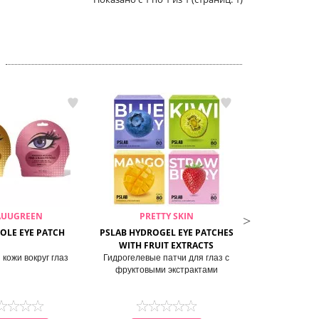
AUUGREEN
PRETTY SKIN
L’S
OLE EYE PATCH
PSLAB HYDROGEL EYE PATCHES
SNAIL AND 24
WITH FRUIT EXTRACTS
EYE 
 кожи вокруг глаз
Гидрогелевые патчи для глаз с
Премиальные п
фруктовыми экстрактами
муцином ули