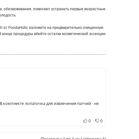
ти, обезвоживания, помогают устранить первые возрастные
олодость.
tch от FoodaHolic наложите на предварительно очищенную
. В конце процедуры вбейте остатки косметической эссенции
.
В комплекте лопаточка для извлечения патчей - не
0
0
Показано с 1 по 1 из 1 (страниц: 1)