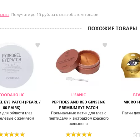
отзыв
Получите до 15 руб. за отзыв об этом товаре
ПОХОЖИЕ ТОВАРЫ
FOODAHOLIC
L’SANIC
BE
 EYE PATCH (PEARL /
PEPTIDES AND RED GINSENG
MICRO H
60 PAIRS)
PREMIUM EYE PATCH
 для области глаз
Премиальные патчи для глаз с
Патчи для
гелевые с жемчугом
пептидами и экстрактом красного
женьшеня