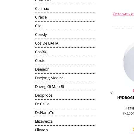
Celimax
Оставить 
Ciracle
Clio
Consly
Cos De BAHA
CosRX
Coxir
Daejeon
Daejong Medical
Daeng Gi Meo Ri
DR.CELLIO
L’SANIC
Deoproce
 IN 1 BBOYAN EYE PATCH
HERBAL CAMELLIA HYDROGEL
HYDROGEL
(WHITENING)
EYE PATCHES
Dr.Cellio
чи для кожи вокруг глаз
Гидрогелевые патчи с экстрактом
Патчи
Dr.NanoTo
осветляющие
камелии
гидро
Elizavecca
Ellevon