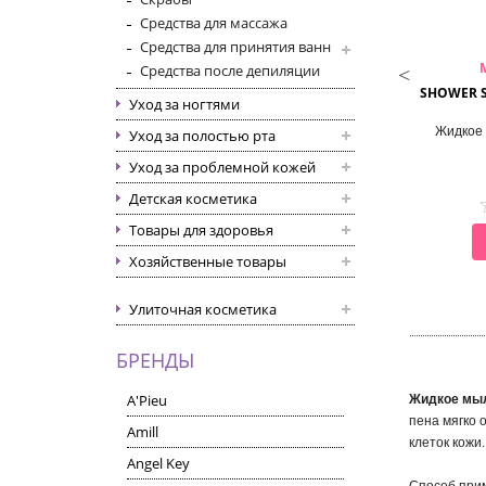
Средства для массажа
Средства для принятия ванн
THE SAEM
FOODAHOLIC
Средства после депиляции
UCH ON BODY LOTION
CICA SOOTHING GEL
SHOWER S
Уход за ногтями
Лосьон для тела
Многофункциональный гель с
Жидкое 
Уход за полостью рта
центеллой азиатской
Уход за проблемной кожей
Детская косметика
Товары для здоровья
СМОТРЕТЬ
СМОТРЕТЬ
Хозяйственные товары
Улиточная косметика
БРЕНДЫ
A'Pieu
Жидкое мыл
пена мягко 
Amill
клеток кожи.
Angel Key