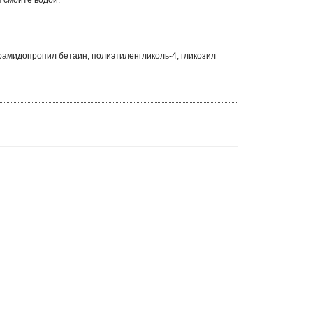
 смойте водой.
урамидопропил бетаин, полиэтиленгликоль-4, гликозил