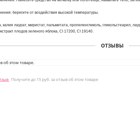
енения: Нанесите средство на мочалку или полотенце, намыльте тело, затем
нения: берегите от воздействия высокой температуры.
а, калия лаурат, миристат, пальмитата, пропиленгликоль, гликольстеарил, ла
кстракт плодов зеленого яблока, CI 17200, CI 19140.
ОТЗЫВЫ
в об этом товаре.
отзыв
Получите до 15 руб. за отзыв об этом товаре