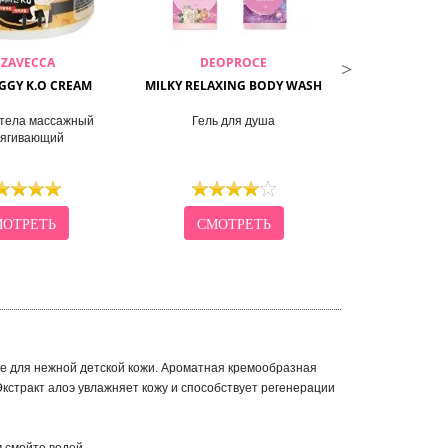
IZAVECCA
DEOPROCE
DEO
IGGY K.O CREAM
MILKY RELAXING BODY WASH
NATURAL 
NOUR
 тела массажный
Гель для душа
Крем для лица 
тягивающий
масла
ОТРЕТЬ
СМОТРЕТЬ
СМО
же для нежной детской кожи. Ароматная кремообразная
 Экстракт алоэ увлажняет кожу и способствует регенерации