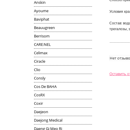
Способ прим
Anskin
Ayoume
Условия хра
Baviphat
Состав: вод
Beauugreen
трегалозы, э
Berrisom
CARE:NEL
Celimax
Нет отзыво
Ciracle
Clio
Оставить 
Consly
Cos De BAHA
CosRX
Coxir
Daejeon
Daejong Medical
Daeng Gi Meo Ri