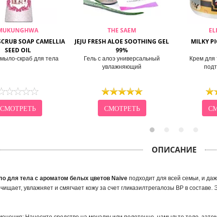
MUKUNGHWA
THE SAEM
EL
CRUB SOAP CAMELLIA
JEJU FRESH ALOE SOOTHING GEL
MILKY P
SEED OIL
99%
мыло-скраб для тела
Гель с алоэ универсальный
Крем для
увлажняющий
под
СМОТРЕТЬ
СМОТРЕТЬ
СМ
ОПИСАНИЕ
о для тела с ароматом белых цветов Naive
подходит для всей семьи, и да
очищает, увлажняет и смягчает кожу за счет гликазилтрегалозы ВР в составе.