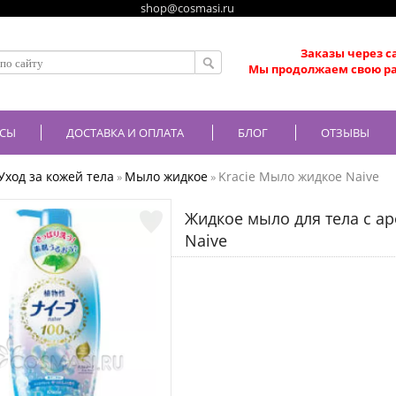
shop@cosmasi.ru
Заказы через с
Мы продолжаем свою ра
СЫ
ДОСТАВКА И ОПЛАТА
БЛОГ
ОТЗЫВЫ
Уход за кожей тела
Мыло жидкое
Kracie Мыло жидкое Naive
»
»
Жидкое мыло для тела с а
Naive