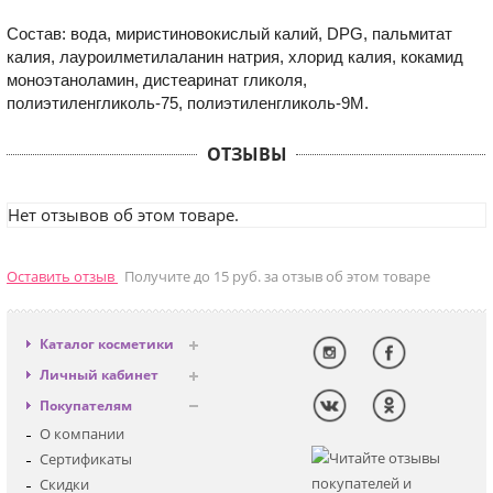
Состав: вода, миристиновокислый калий, DPG, пальмитат
калия, лауроилметилаланин натрия, хлорид калия, кокамид
моноэтаноламин, дистеаринат гликоля,
полиэтиленгликоль-75, полиэтиленгликоль-9М.
ОТЗЫВЫ
Нет отзывов об этом товаре.
Оставить отзыв
Получите до 15 руб. за отзыв об этом товаре
Каталог косметики
Антивозрастная
Личный кабинет
Декоративная
Вход
Покупателям
Солнцезащитная
Регистрация
О компании
Для лица
Сертификаты
Для глаз
Скидки