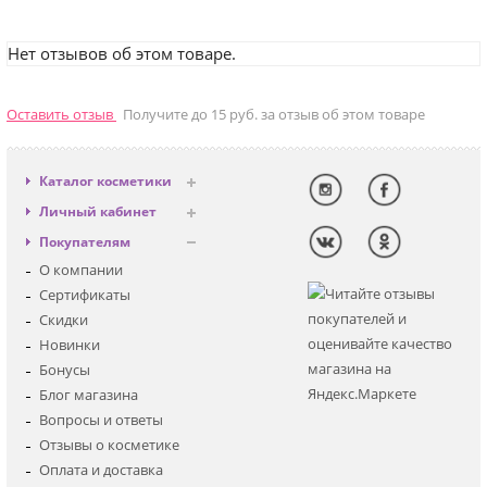
Нет отзывов об этом товаре.
Оставить отзыв
Получите до 15 руб. за отзыв об этом товаре
Каталог косметики
Антивозрастная
Личный кабинет
Декоративная
Вход
Покупателям
Солнцезащитная
Регистрация
О компании
Для лица
Сертификаты
Для глаз
Скидки
Для тела
Новинки
Для волос
Бонусы
Наборы
Блог магазина
Мужская
Вопросы и ответы
Детская
Отзывы о косметике
Аксессуары
Оплата и доставка