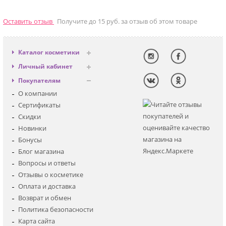
Оставить отзыв
Получите до 15 руб. за отзыв об этом товаре
Каталог косметики
Антивозрастная
Личный кабинет
Декоративная
Вход
Покупателям
Солнцезащитная
Регистрация
О компании
Для лица
Сертификаты
Для глаз
Скидки
Для тела
Новинки
Для волос
Бонусы
Наборы
Блог магазина
Мужская
Вопросы и ответы
Детская
Отзывы о косметике
Аксессуары
Оплата и доставка
Возврат и обмен
Политика безопасности
Карта сайта