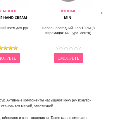
ODAHOLIC
AYOUME
THE
E HAND CREAM
MINI
PERFUMED H
ий крем для рук
Набор новогодний шар 10 см (8
Крем-эссен
пирамидок, мишура, лента)
парфюми
ОТРЕТЬ
СМОТРЕТЬ
СМО
рук. Активные компоненты насыщают кожу рук изнутри
 становится мягкой, эластичной.
и, обновляя и восстанавливая. Также масло смягчает