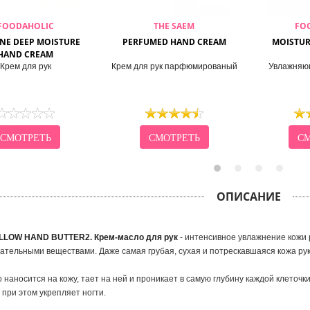
FOODAHOLIC
THE SAEM
FO
INE DEEP MOISTURE
PERFUMED HAND CREAM
MOISTUR
HAND CREAM
Крем для рук
Крем для рук парфюмированый
Увлажняющ
СМОТРЕТЬ
СМОТРЕТЬ
СМ
ОПИСАНИЕ
LLOW HAND BUTTER2. Крем-масло для рук
-
интенсивное увлажнение кожи 
тательными веществами. Даже самая грубая, сухая и потрескавшаяся кожа рук
о наносится на кожу, тает на ней и проникает в самую глубину каждой клеточк
 при этом укрепляет ногти.