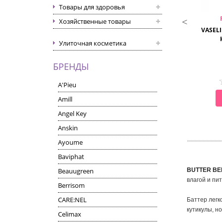
Товары для здоровья
CONSLY
LEBELAGE
Хозяйственные товары
AND ESSENCE CREAM
WATERFUL HAND CREAM
VASEL
Улиточная косметика
ем-сыворотка для рук
Крем для рук
БРЕНДЫ
A'Pieu
СМОТРЕТЬ
СМОТРЕТЬ
Amill
Angel Key
Anskin
Ayoume
Baviphat
Beauugreen
BUTTER BE
влагой и пи
Berrisom
CARE:NEL
Баттер легк
кутикулы, но
Celimax