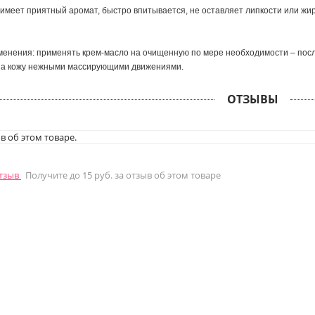
имеет приятный аромат, быстро впитывается, не оставляет липкости или жирн
енения: применять крем-масло на очищенную по мере необходимости – после 
на кожу нежными массирующими движениями.
ОТЗЫВЫ
в об этом товаре.
отзыв
Получите до 15 руб. за отзыв об этом товаре