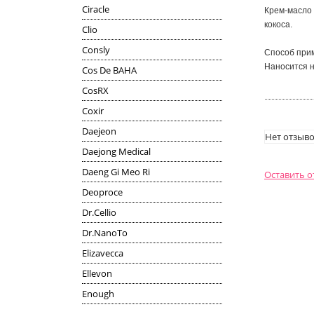
Ciracle
Крем-масло 
кокоса.
Clio
Consly
Способ прим
Наносится 
Cos De BAHA
CosRX
Coxir
Daejeon
Нет отзыво
Daejong Medical
Daeng Gi Meo Ri
Оставить 
Deoproce
Dr.Cellio
Dr.NanoTo
Elizavecca
Ellevon
Enough