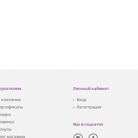
купателям
Личный кабинет
 компании
Вход
ертификаты
Регистрация
кидки
овинки
Мы в соцсетях
онусы
лог магазина