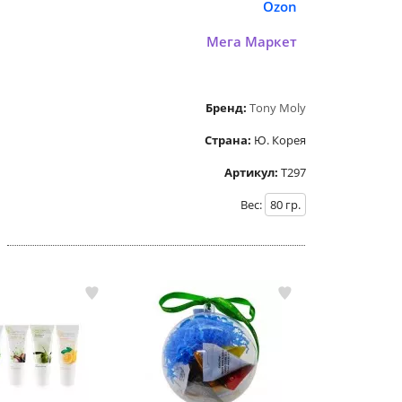
Ozon
Мега Маркет
Бренд:
Tony Moly
Страна:
Ю. Корея
Артикул:
Т297
Вес:
80
гр.