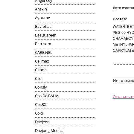
Angel Key
Дата изгото
Anskin
Ayoume
Состав:
Baviphat
WATER, BET
PEG-60 HYD
Beauugreen
CHAMAECYPA
Berrisom
METHYLPARA
CAPRYLATE
CARE:NEL
Celimax
Ciracle
Clio
Нет отзыво
Consly
Cos De BAHA
Оставить 
CosRX
Coxir
Daejeon
Daejong Medical