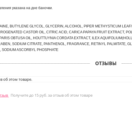
вления указана на дне баночки.
AINE, BUTYLENE GLYCOL, GLYCERIN, ALCOHOL, PIPER METHYSTICUM LEAF
ROGENATED CASTOR OIL, CITRIC ACID, CARICA PAPAYA FRUIT EXTRACT, PO
RIS OBTUSA OIL, HOUTTUYNIA CORDATA EXTRACT, ILEX AQUIFOLIUM(HOLL
BEN, SODIUM CITRATE, PANTHENOL, FRAGRANCE, RETINYL PALMITATE, GL
, SODIUM ASCORBYL PHOSPHATE
ОТЗЫВЫ
в об этом товаре.
отзыв
Получите до 15 руб. за отзыв об этом товаре