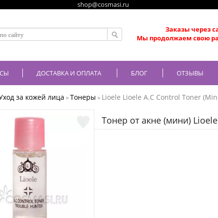
shop@cosmasi.ru
Заказы через с
Мы продолжаем свою ра
СЫ
ДОСТАВКА И ОПЛАТА
БЛОГ
ОТЗЫВЫ
Уход за кожей лица
Тонеры
Lioele Lioele A.C Control Toner (Min
»
»
Тонер от акне (мини) Lioele 