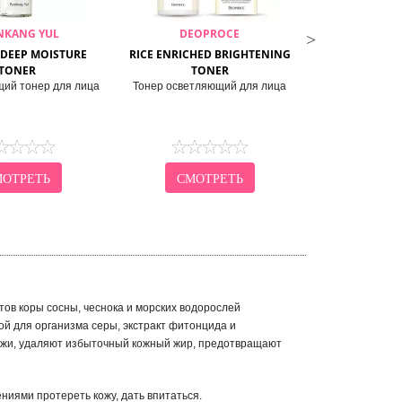
NKANG YUL
DEOPROCE
CIR
DEEP MOISTURE
RICE ENRICHED BRIGHTENING
PORE CONTRO
TONER
TONER
TO
ий тонер для лица
Тонер осветляющий для лица
Тонер для 
ОТРЕТЬ
СМОТРЕТЬ
СМО
тов коры сосны, чеснока и морских водорослей
й для организма серы, экстракт фитонцида и
ожи, удаляют избыточный кожный жир, предотвращают
иями протереть кожу, дать впитаться.