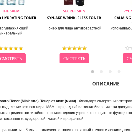
THE SAEM
SECRET SKIN
PYU
D HYDRATING TONER
SYN-AKE WRINKLELESS TONER
CALMING 
ер увлажняющий
Тонер для лица антивозрастной
Успокаивающ
минеральный
СМОТРЕТЬ
СМОТРЕТЬ
СМ
ОПИСАНИЕ
ontrol Toner (Miniature). Тонер от акне (мини)
- благодаря содержанию экстрак
 выделение кожного жира. MSM – природный источник биологически доступно
ных ингредиентов китайского происхождения укрепляют защитные функции к
к, сохраняя кожу здоровой, чистой и прозрачной.
 распылить небольшое количество тоника на ватный тампон и легкими движен