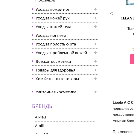
Эссенции
Уход за кожей ног
THE SAEM
JUNGNANI
Уход за кожей рук
 ESSENTIAL EX WRINKLE
HYPER FACIAL TONER
ICELAN
TION SKIN CARE 2 SET
Уход за кожей тела
уходовый антивозрастной
Тонер с пептидами
Тон
Уход за ногтями
Уход за полостью рта
Уход за проблемной кожей
СМОТРЕТЬ
СМОТРЕТЬ
Детская косметика
Товары для здоровья
Хозяйственные товары
Улиточная косметика
Lioele A.C C
БРЕНДЫ
нормализует
лекарствен
A'Pieu
жирный блес
Amill
Применение: