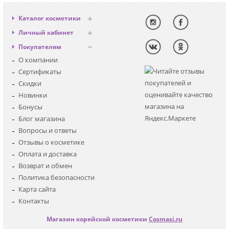
Каталог косметики
Антивозрастная
Личный кабинет
Декоративная
Вход
Покупателям
Солнцезащитная
Регистрация
О компании
Для лица
Сертификаты
Для глаз
Скидки
Для тела
Новинки
Для волос
Бонусы
Наборы
Блог магазина
Мужская
Вопросы и ответы
Детская
Отзывы о косметике
Аксессуары
Оплата и доставка
Возврат и обмен
Политика безопасности
Карта сайта
Контакты
Магазин корейской косметики
Cosmasi.ru