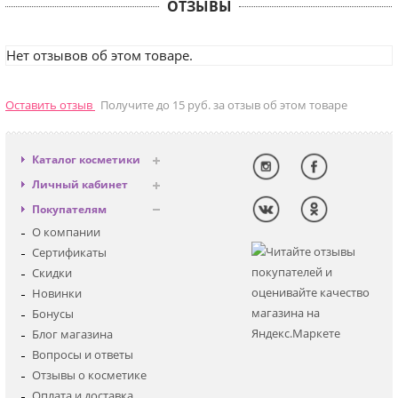
ОТЗЫВЫ
Нет отзывов об этом товаре.
Оставить отзыв
Получите до 15 руб. за отзыв об этом товаре
Каталог косметики
Антивозрастная
Личный кабинет
Декоративная
Вход
Покупателям
Солнцезащитная
Регистрация
О компании
Для лица
Сертификаты
Для глаз
Скидки
Для тела
Новинки
Для волос
Бонусы
Наборы
Блог магазина
Мужская
Вопросы и ответы
Детская
Отзывы о косметике
Аксессуары
Оплата и доставка