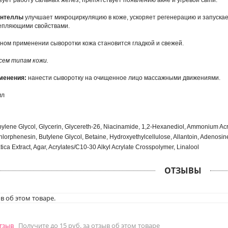
ует работу сальных желез, препятствует появлению акне и угревой сыпи.
ентеллы
улучшает микроциркуляцию в коже, ускоряет регенерацию и запуска
репляющими свойствами.
ном применении сыворотки кожа становится гладкой и свежей.
сем типам кожи.
менения:
нанести сыворотку на очищенное лицо массажными движениями.
мл
pylene Glycol, Glycerin, Glycereth-26, Niacinamide, 1,2-Hexanediol, Ammonium A
Chlorphenesin, Butylene Glycol, Betaine, Hydroxyethylcellulose, Allantoin, Adeno
tica Extract, Agar, Acrylates/C10-30 Alkyl Acrylate Crosspolymer, Linalool
ОТЗЫВЫ
в об этом товаре.
отзыв
Получите до 15 руб. за отзыв об этом товаре