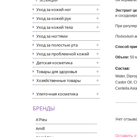
Эссенции
Он нормализ
Уход за кожей ног
Экстракт ц
и сосудоук
Уход за кожей рук
При регуляр
Уход за кожей тела
Уход за ногтями
Подходит в
Уход за полостью рта
Способ при
Уход за проблемной кожей
Объем:
50 
Детская косметика
Состав:
Товары для здоровья
Water, Dipro
Хозяйственные товары
Castor Oil, 
Centella Asia
Улиточная косметика
БРЕНДЫ
Нет отзыво
A'Pieu
Amill
Оставить 