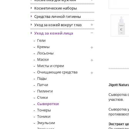
Косметические наборы
Средства личной гигиены
Уход за кожей вокруг глаз
Уход за кожей лица
Гели
Кремы
Лосьоны
Маски
Мисты и спреи
Очищающие средства
Пады
Патчи
Jigott Natu
Пилинги
Сыворотка с
Стики
участков.
Сыворотки
Тонеры
Сыворотка у
противовосп
Тоники
Эмульсии
Экстракт ц