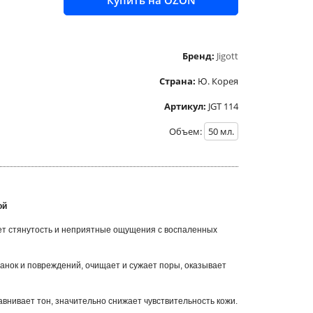
Купить на OZON
Бренд:
Jigott
Страна:
Ю. Корея
Артикул:
JGT 114
Объем:
50
мл.
ой
ает стянутость и неприятные ощущения с воспаленных
анок и повреждений, очищает и сужает поры, оказывает
авнивает тон, значительно снижает чувствительность кожи.