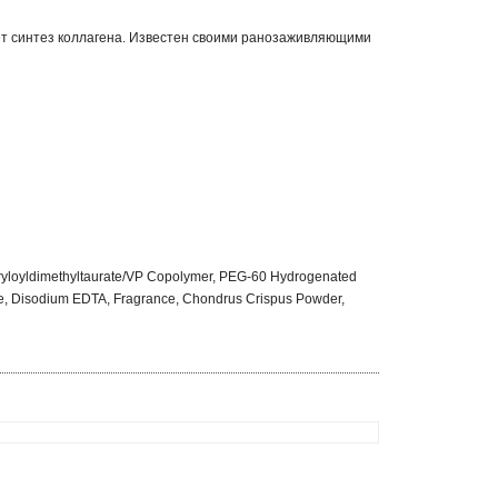
ет синтез коллагена. Известен своими ранозаживляющими
cryloyldimethyltaurate/VP Copolymer, PEG-60 Hydrogenated
sine, Disodium EDTA, Fragrance, Chondrus Crispus Powder,