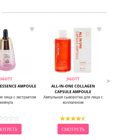
JIGOTT
JIGOTT
JI
L ESSENCE AMPOULE
ALL-IN-ONE COLLAGEN
ALL-IN-ONE 
CAPSULE AMPOULE
AMP
я лица с экстрактом
Ампульная сыворотка для лица с
Сыворотка 
жемчуга
коллагеном
центеллы
ОТРЕТЬ
СМОТРЕТЬ
СМО