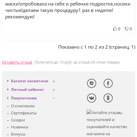
маски!опробовала на себе и ребенке-подростке,носики
чистые!делаем такую процедуру1 раз в неделю!
рекомендую!
0
0
Показано с 1 по 2 из 2 (страниц: 1)
Оставить отзыв
Получите до 15 руб. за отзыв об этом товаре
Каталог косметики
Антивозрастная
Личный кабинет
Декоративная
Вход
Покупателям
Солнцезащитная
Регистрация
О компании
Для лица
Сертификаты
Для глаз
Скидки
Для тела
Новинки
Для волос
Бонусы